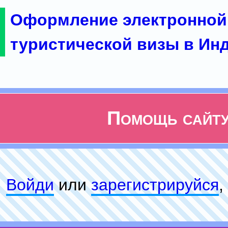
Оформление электронной
туристической визы в Ин
Помощь сайт
Войди
или
зарeгиcтpируйся
,