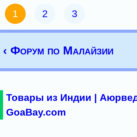
1
2
3
‹ Форум по Малайзии
Товары из Индии | Аюрвед
GoaBay.com