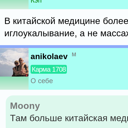
Кэп
В китайской медицине более
иглоукалывание, а не масса
м
anikolaev
Карма 1708
О себе
Moony
Там больше китайская мед