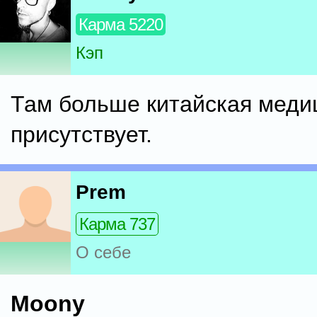
Карма 5220
Кэп
Там больше китайская меди
присутствует.
Prem
Карма 737
О себе
Moony