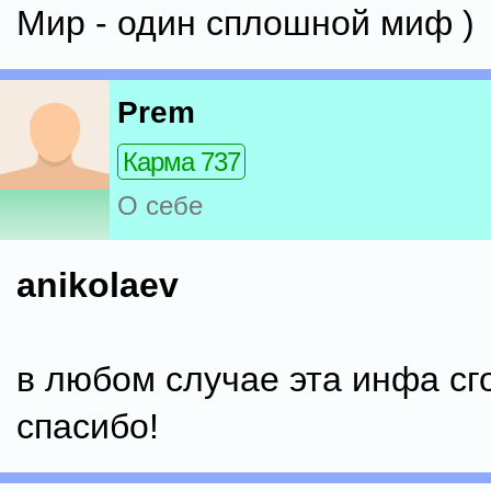
Мир - один сплошной миф )
Prem
Карма 737
О себе
anikolaev
в любом случае эта инфа сг
спасибо!