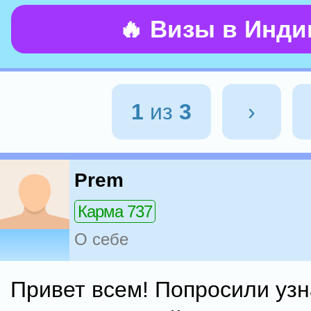
🔥 Визы в Инд
1
из
3
›
Prem
Карма 737
О себе
Привет всем! Попросили узна