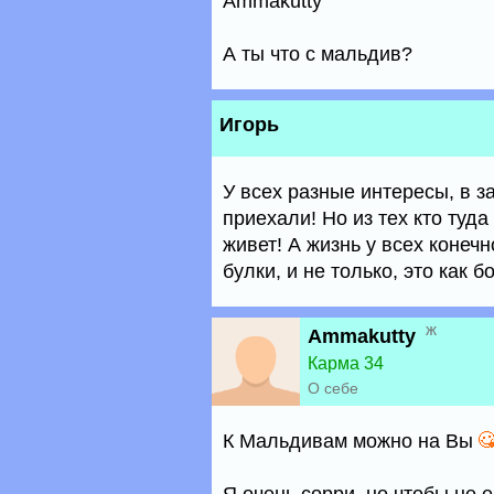
Ammakutty
А ты что с мальдив?
Игорь
У всех разные интересы, в з
приехали! Но из тех кто туд
живет! А жизнь у всех конечн
булки, и не только, это как 
ж
Ammakutty
Карма 34
О себе
К Мальдивам можно на Вы