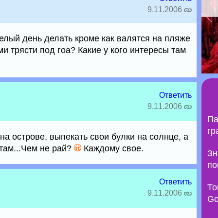
9.11.2006
елый день делать кроме как валятся на пляже
и трясти под гоа? Какие у кого интересы там
Ответить
9.11.2006
Па
гр
 на острове, выпекать свои булки на солнце, а
 там...Чем не рай?
Каждому свое.
Зн
по
Ответить
То
9.11.2006
Go