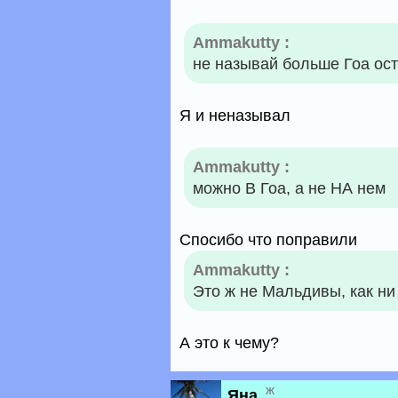
Ammakutty :
не называй больше Гоа ос
Я и неназывал
Ammakutty :
можно В Гоа, а не НА нем
Спосибо что поправили
Ammakutty :
Это ж не Мальдивы, как ни 
А это к чему?
ж
Яна