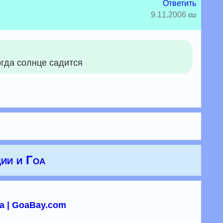
Ответить
9.11.2006
огда солнце садится
ии и Гоа
а | GoaBay.com