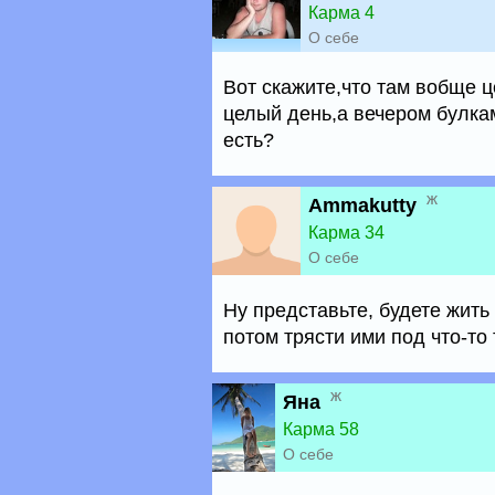
Карма 4
О себе
Вот скажите,что там вобще ц
целый день,а вечером булкам
есть?
ж
Ammakutty
Карма 34
О себе
Ну представьте, будете жить
потом трясти ими под что-то
ж
Яна
Карма 58
О себе