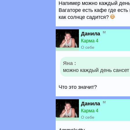
Напимер можно каждый день 
Вагаторе есть кафе где есть
как солнце садится?
м
Данила
Карма 4
О себе
Яна :
можно каждый день сансет
Что это значит?
м
Данила
Карма 4
О себе