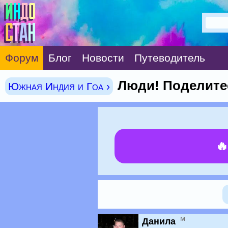
Форум
Блог
Новости
Путеводитель
Люди! Поделите
Южная Индия и Гоа ›

м
Данила