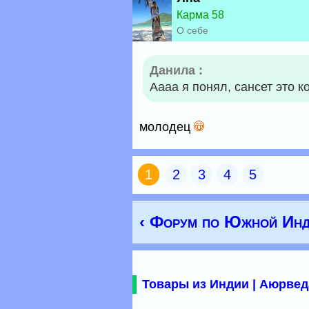
Карма 58
О себе
Данила :
Аааа я понял, сансет это к
молодец
1
2
3
4
5
‹ Форум по Южной Инд
Товары из Индии | Аюрвед