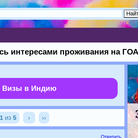
сь интересами проживания на ГО
 Визы в Индию
1
из
5
›
››
Ответить