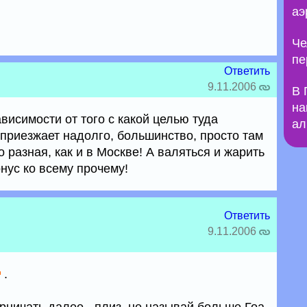
аэ
Че
пе
Ответить
9.11.2006
В 
на
ависимости от того с какой целью туда
ал
а приезжает надолго, большинство, просто там
о разная, как и в Москве! А валяться и жарить
бонус ко всему прочему!
Ответить
9.11.2006
.