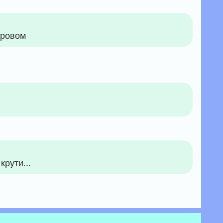
тровом
крути...