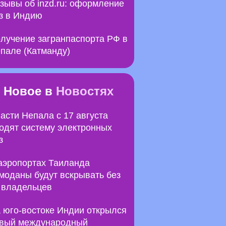
зывы об inzd.ru: оформление
з в Индию
лучение загранпаспорта РФ в
пале (Катманду)
Новое в
Новостях
асти Непала с 17 августа
одят систему электронных
з
аэропортах Таиланда
моданы будут вскрывать без
 владельцев
 юго-востоке Индии открылся
вый международный