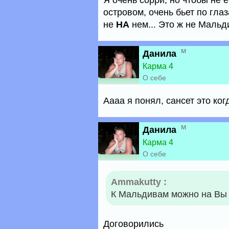
Я очень сорри, но чтобы не 
островом, очень бьет по гла
не
НА
нем... Это ж не Мальди
м
Данила
Карма 4
О себе
Аааа я понял, сансет это ко
м
Данила
Карма 4
О себе
Ammakutty :
К Мальдивам можно на Вы
Договорились