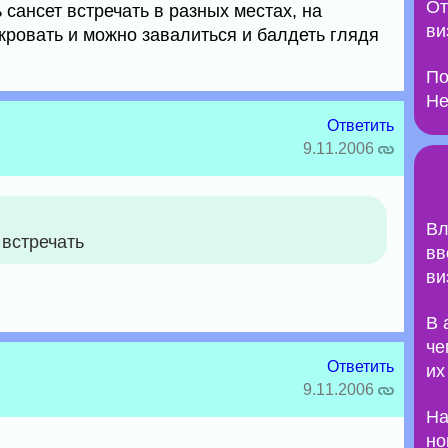
От
сансет встречать в разных местах, на
ви
 кровать и можно завалиться и балдеть глядя
По
Не
Ответить
9.11.2006
Вл
 встречать
вв
ви
В 
че
Ответить
их
9.11.2006
На
но