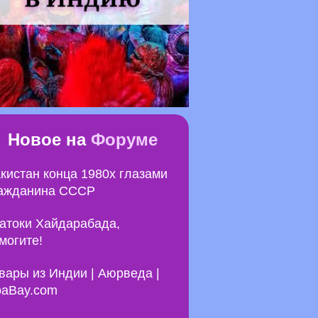
Новое на
Форуме
кистан конца 1980х глазами
ажданина СССР
атоки Хайдарабада,
могите!
вары из Индии | Аюрведа |
aBay.com