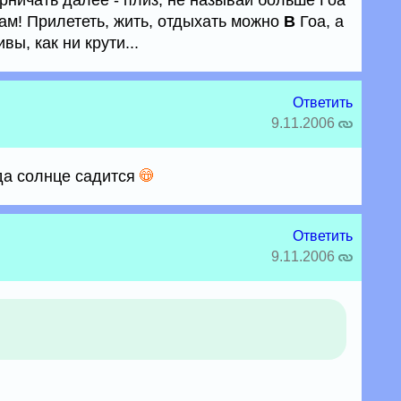
ерничать далее - плиз, не называй больше Гоа
зам! Прилететь, жить, отдыхать можно
В
Гоа, а
вы, как ни крути...
Ответить
9.11.2006
гда солнце садится
Ответить
9.11.2006