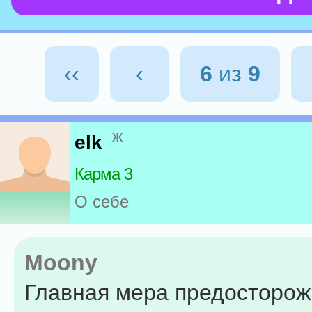
‹‹
‹
6
из
9
ж
elk
Карма 3
О себе
Moony
Главная мера предосторожн