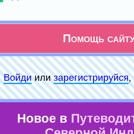
Помощь сайт
Войди
или
зарeгиcтpируйся
,
Новое в
Путеводи
Северной Ин