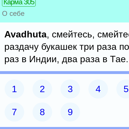
Карма 305
О себе
Avadhuta
, смейтесь, смейтес
раздачу букашек три раза п
раз в Индии, два раза в Тае.
1
2
3
4
5
7
8
9