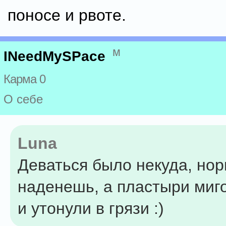
поносе и рвоте.
м
INeedMySPace
Карма 0
О себе
Luna
Деваться было некуда, но
наденешь, а пластыри миг
и утонули в грязи :)