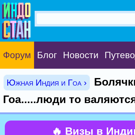
Форум
Блог
Новости
Путево
Болячк
Южная Индия и Гоа ›
Гоа.....люди то валяются
🔥 Визы в Инд