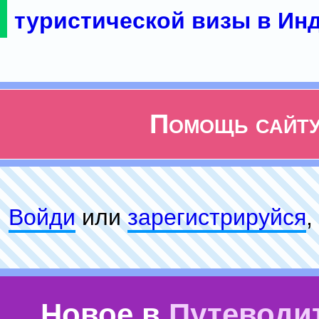
туристической визы в Ин
Помощь сайт
Войди
или
зарeгиcтpируйся
,
Новое в
Путеводи