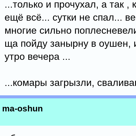
...только и прочухал, а так ,
ещё всё... сутки не спал... 
многие сильно поплесневели 
ща пойду занырну в оушен, и
утро вечера ...
...комары загрызли, сваливаю
ma-oshun