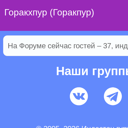
Горакхпур (Горакпур)
На Форуме сейчас гостей – 37, инд
Наши груп