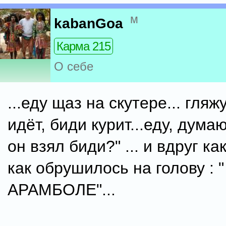
м
kabanGoa
Карма 215
О себе
...еду щаз на скутере... гляж
идёт, биди курит...еду, думаю
он взял биди?" ... и вдруг ка
как обрушилось на голову : 
АРАМБОЛЕ"...