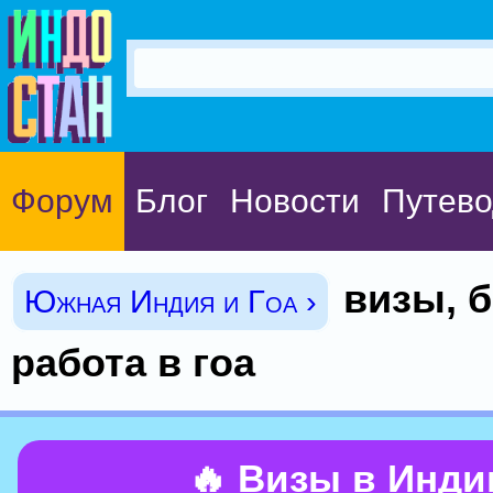
Форум
Блог
Новости
Путево
визы, 
Южная Индия и Гоа ›
работа в гоа
🔥 Визы в Инд