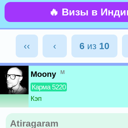
🔥 Визы в Инд
‹‹
‹
6
из
10
м
Moony
Карма 5220
Кэп
Atiragaram