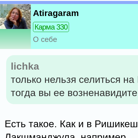
Atiragaram
Карма 330
О себе
lichka
только нельзя селиться на
тогда вы ее возненавидите
Есть такое. Как и в Ришике
Лакшманджула, например.