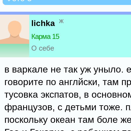
ж
lichka
Карма 15
О себе
в варкале не так уж уныло. 
говорите по англйски, там п
тусовка экспатов, в основно
французов, с детьми тоже. 
поскольку океан там боле же