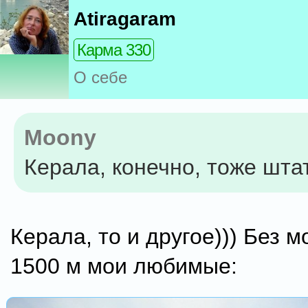
Atiragaram
Карма 330
О себе
Moony
Керала, конечно, тоже шта
Керала, то и другое))) Без 
1500 м мои любимые: