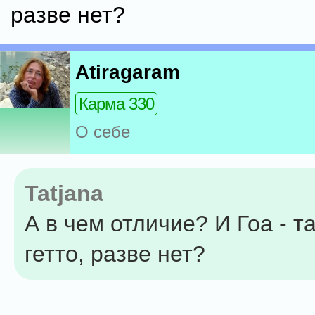
разве нет?
Atiragaram
Карма 330
О себе
Tatjana
А в чем отличие? И Гоа - т
гетто, разве нет?