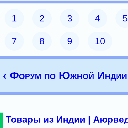
1
2
3
4
5
7
8
9
10
‹ Форум по Южной Индии
Товары из Индии | Аюрвед