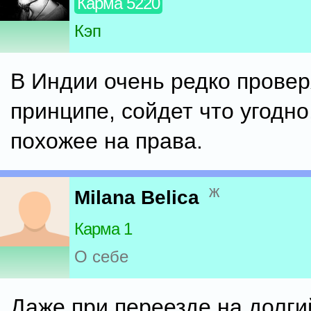
Карма 5220
Кэп
В Индии очень редко провер
принципе, сойдет что угодно
похожее на права.
ж
Milana Belica
Карма 1
О себе
Даже при переезде на долги