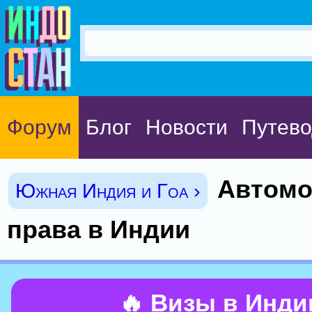
Форум
Блог
Новости
Путево
Автом
Южная Индия и Гоа ›
права в Индии
🔥 Визы в Инд