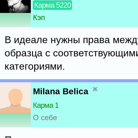
Карма 5220
Кэп
В идеале нужны права межд
образца с соответствующим
категориями.
ж
Milana Belica
Карма 1
О себе