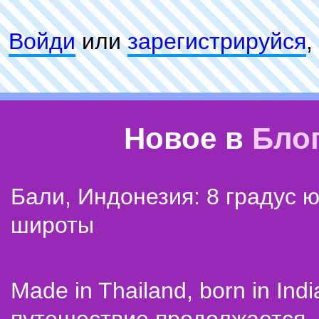
Войди
или
зарeгиcтpируйся
,
Новое в
Бло
Бали, Индонезия: 8 градус 
широты
Made in Thailand, born in Indi