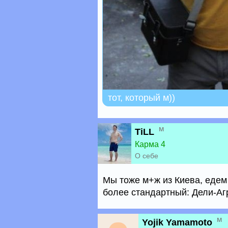
тот, который м))
м
TiLL
Карма 4
О себе
Мы тоже м+ж из Киева, едем
более стандартный: Дели-Аг
м
Yojik Yamamoto