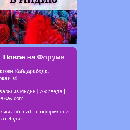
Новое на
Форуме
атоки Хайдарабада,
могите!
вары из Индии | Аюрведа |
aBay.com
зывы об inzd.ru: оформление
з в Индию