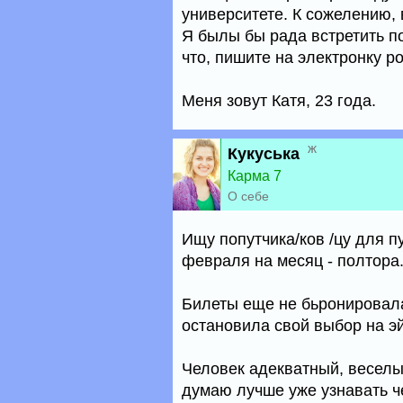
университете. К сожелению, 
Я былы бы рада встретить п
что, пишите на электронку po
Меня зовут Катя, 23 года.
ж
Кукуська
Карма 7
О себе
Ищу попутчика/ков /цу для 
февраля на месяц - полтора
Билеты еще не бьронировала,
остановила свой выбор на э
Человек адекватный, веселый
думаю лучше уже узнавать че