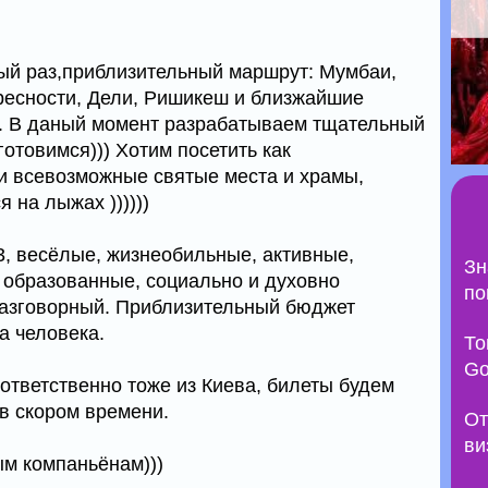
ый раз,приблизительный маршрут: Мумбаи,
ресности, Дели, Ришикеш и близжайшие
). В даный момент разрабатываем тщательный
отовимся))) Хотим посетить как
 и всевозможные святые места и храмы,
я на лыжах ))))))
23, весёлые, жизнеобильные, активные,
Зн
образованные, социально и духовно
по
 разговорный. Приблизительный бюджет
а человека.
То
Go
ответственно тоже из Киева, билеты будем
a в скором времени.
От
ви
м компаньёнам)))