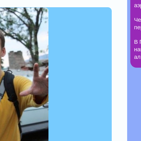
аэ
Че
пе
В 
на
ал