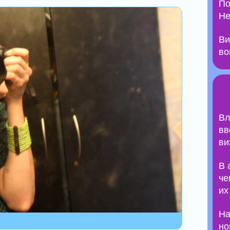
По
Не
Ви
во
Вл
вв
ви
В 
че
их
На
но