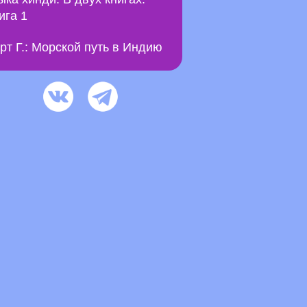
ига 1
рт Г.: Морской путь в Индию