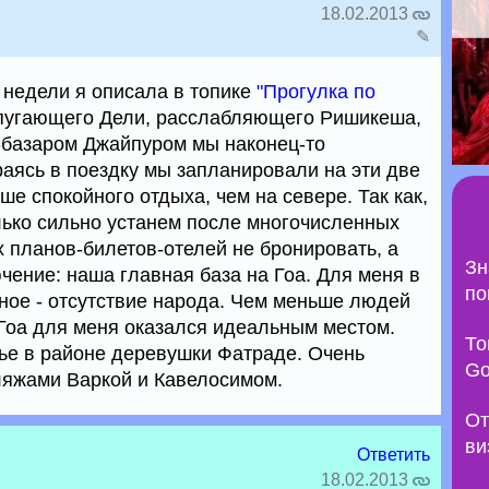
18.02.2013
✎
недели я описала в топике
"Прогулка по
-пугающего Дели, расслабляющего Ришикеша,
-базаром Джайпуром мы наконец-то
раясь в поездку мы запланировали на эти две
е спокойного отдыха, чем на севере. Так как,
лько сильно устанем после многочисленных
х планов-билетов-отелей не бронировать, а
Зн
чение: наша главная база на Гоа. Для меня в
по
ное - отсутствие народа. Чем меньше людей
Гоа для меня оказался идеальным местом.
То
ье в районе деревушки Фатраде. Очень
Go
яжами Варкой и Кавелосимом.
От
ви
Ответить
18.02.2013