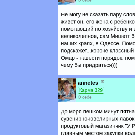
О себе
Не могу не сказать пару слов
живет он, его жена с ребенк
помогающий по хозяйству и 
великолепное, сам Мишетт б
наших краях, в Одессе. Пом
подскажет...короче классный
Омар - навести порядок, пом
чему бы придраться)))
ж
annetes
Карма 329
О себе
До моря пешком минут пятна
сувенирно-ювелирных лавок
продуктовый магазинчик "У Р
главным местом закупки воды