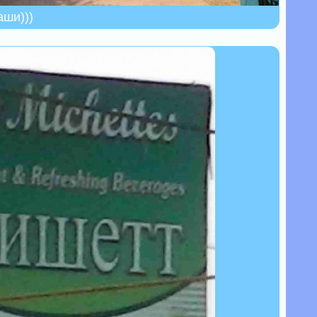
аши)))