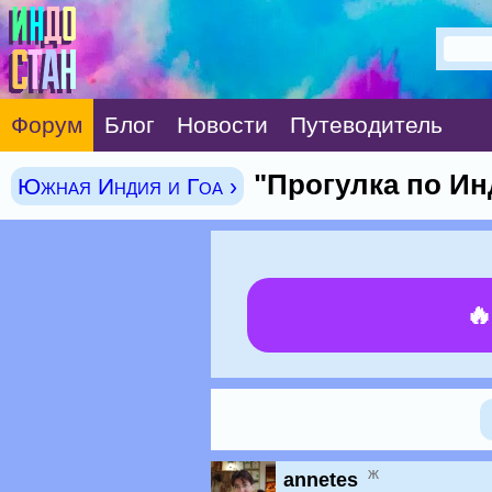
Форум
Блог
Новости
Путеводитель
"Прогулка по Инд
Южная Индия и Гоа ›

ж
annetes