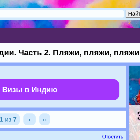
ии. Часть 2. Пляжи, пляжи, пляжи.
 Визы в Индию
1
из
7
›
››
Ответить