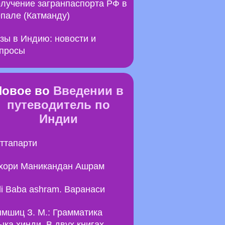
лучение загранпаспорта РФ в
пале (Катманду)
зы в Индию: новости и
просы
Новое во
Введении в
путеводитель по
Индии
ттапарти
хори Маникандан Ашрам
li Baba ashram. Варанаси
мшиц З. М.: Грамматика
ыка хинди. В двух книгах.