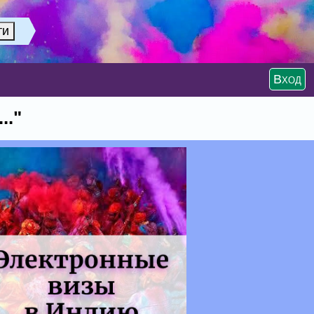
Вход
.."