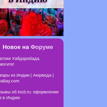
Новое на
Форуме
атоки Хайдарабада,
могите!
вары из Индии | Аюрведа |
aBay.com
зывы об inzd.ru: оформление
з в Индию