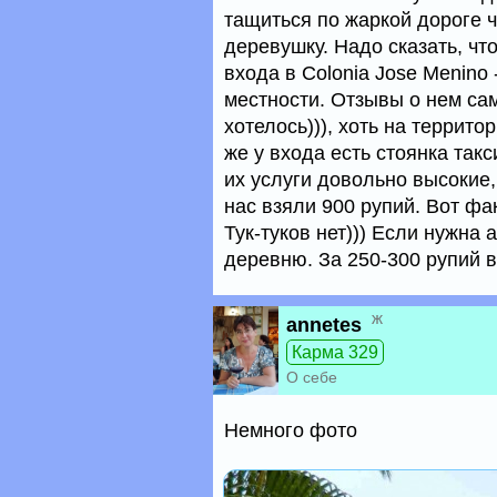
тащиться по жаркой дороге 
деревушку. Надо сказать, чт
входа в Colonia Jose Menino
местности. Отзывы о нем са
хотелось))), хоть на террит
же у входа есть стоянка так
их услуги довольно высокие,
нас взяли 900 рупий. Вот фа
Тук-туков нет))) Если нужна 
деревню. За 250-300 рупий в
ж
annetes
Карма 329
О себе
Немного фото