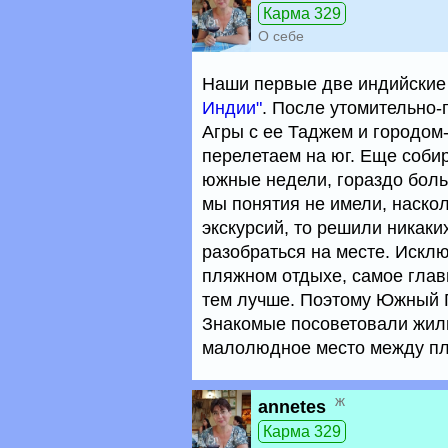
Карма 329
О себе
Наши первые две индийские 
Индии"
. После утомительно
Агры с ее Таджем и городом
перелетаем на юг. Еще соби
южные недели, гораздо больш
мы понятия не имели, наско
экскурсий, то решили никаки
разобраться на месте. Исклю
пляжном отдыхе, самое глав
тем лучше. Поэтому Южный 
Знакомые посоветовали жил
малолюдное место между пл
ж
annetes
Карма 329