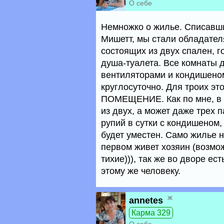
О себе
Немножко о жилье. Списавши
Мишетт, мы стали обладате
состоящих из двух спален, г
душа-туалета. Все комнаты 
вентиляторами и кондишеном
круглосуточно. Для троих 
ПОМЕЩЕНИЕ. Как по мне, в э
из двух, а может даже трех 
рупий в сутки с кондишеном,
будет уместен. Само жилье н
первом живет хозяин (возмож
тихие))), так же во дворе е
этому же человеку.
ж
annetes
Карма 329