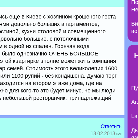
По
Не
сь еще в Киеве с хозяином крошеного геста
Ви
лями довольно больших апартаментов,
во
остиной, кухни-столовой и совмещенного
довольно большие, с потолочными
 в одной из спален. Горячая вода
это было однозначно ОЧЕНЬ БОЛЬШОЕ
той квартирке вполне может жить компания
пар-семей. Стоимость этого великолепия 1600
 или 1100 рупий - без кондишена. Думаю торг
аходится на втором этаже дома, где на
Пу
но для кого-то это будет минус, но мы люди
сть небольшой ресторанчик, принадлежащий
Аг
La
Ответить
Ды
18.02.2013
яз