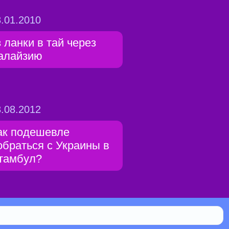
.01.2010
з ланки в тай через
алайзию
.08.2012
ак подешевле
обраться с Украины в
тамбул?