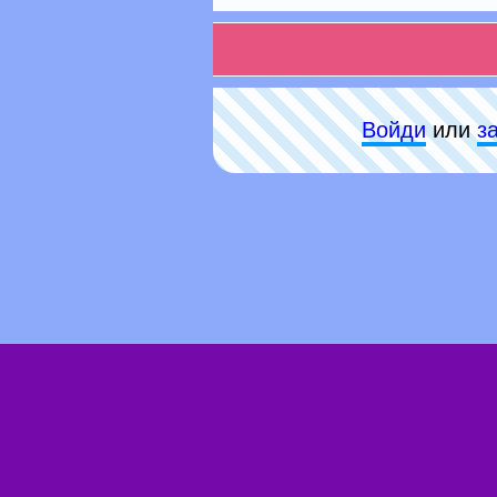
Войди
или
з