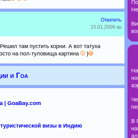
По
Не
Ответить
Ви
15.01.2006
во
 Решил там пустить корни. А вот татуха
росто на пол-туловища картина
)
На
ии и Гоа
но
аэ
Че
а | GoaBay.com
пе
В 
туристической визы в Индию
на
ал