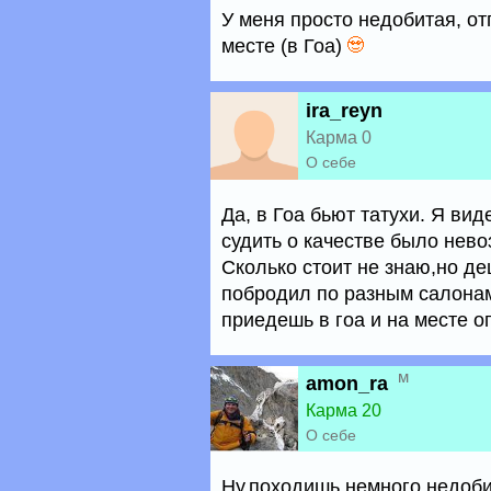
У меня просто недобитая, от
месте (в Гоа)
ira_reyn
Карма 0
О себе
Да, в Гоа бьют татухи. Я вид
судить о качестве было нево
Сколько стоит не знаю,но де
побродил по разным салонам,
приедешь в гоа и на месте о
м
amon_ra
Карма 20
О себе
Ну,походишь немного недоб