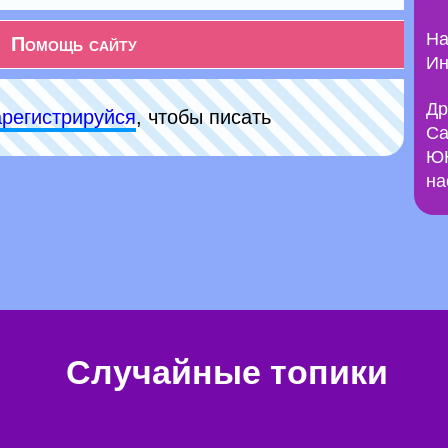
На
Помощь сайту
Ин
Др
арeгиcтpируйся
, чтобы писать
Са
ЮН
на
Случайные топики