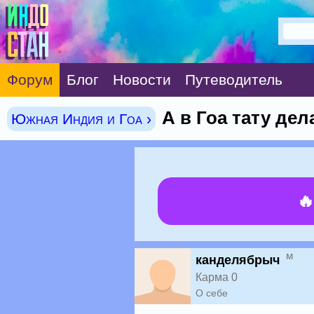
Форум
Блог
Новости
Путеводитель
А в Гоа тату де
Южная Индия и Гоа ›

м
канделябрыч
Карма 0
О себе