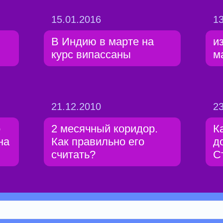
15.01.2016
13
В Индию в марте на
и
курс випассаны
м
21.12.2010
23
о
2 месячный коридор.
К
на
Как правильно его
д
считать?
С