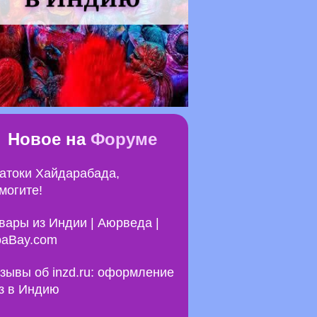
Новое на
Форуме
атоки Хайдарабада,
могите!
вары из Индии | Аюрведа |
aBay.com
зывы об inzd.ru: оформление
з в Индию