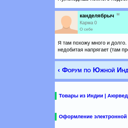
м
канделябрыч
Карма 0
О себе
Я там похожу много и долго.
недобитая напрягает (там п
‹ Форум по Южной Инд
Товары из Индии | Аюрвед
Оформление электронной 