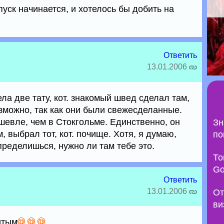
пуск начинается, и хотелось бы добить на
Ответить
13.01.2006
ела две тату, кот. знакомый швед сделал там,
зможно, так как они были свежесделанные.
шевле, чем в Стокгольме. Единственно, он
Зн
 выбрал тот, кот. почище. Хотя, я думаю,
по
пределишься, нужно ли там тебе это.
То
Go
Ответить
13.01.2006
От
ви
итым