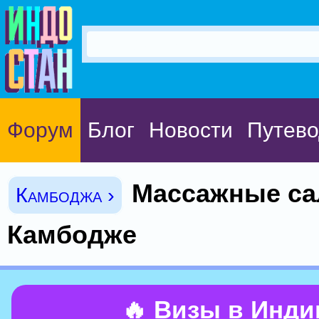
Форум
Блог
Новости
Путево
Массажные са
Камбоджа ›
Камбодже
🔥 Визы в Инд