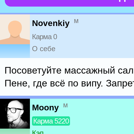
м
Novenkiy
Карма 0
О себе
Посоветуйте массажный сал
Пене, где всё по випу. Запр
м
Moony
Карма 5220
Кэп