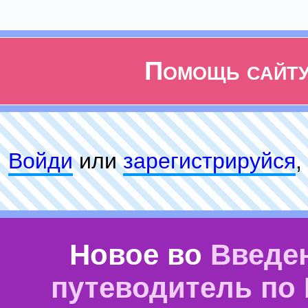
Помощь сайт
Войди
или
зарeгиcтpируйся
,
Новое во
Введе
путеводитель по