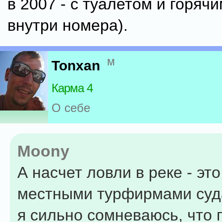
в 2007 - с туалетом и горяч
внутри номера).
м
Tonxan
Карма 4
О себе
Moony
А насчет ловли в реке - это
местными турфирмами суда
я сильно сомневаюсь, что 