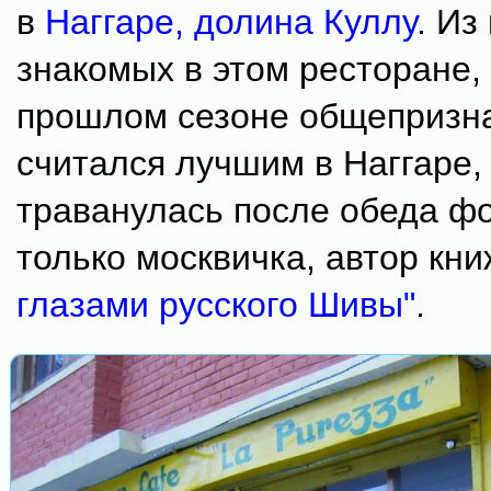
в
Наггаре, долина Куллу
. Из
знакомых в этом ресторане,
прошлом сезоне общепризн
считался лучшим в Наггаре,
траванулась после обеда ф
только москвичка, автор кн
глазами русского Шивы"
.