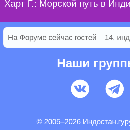
Харт Г.: Морской путь в Инд
На Форуме сейчас гостей – 14, инд
Наши груп
© 2005–2026 Индостан.гу