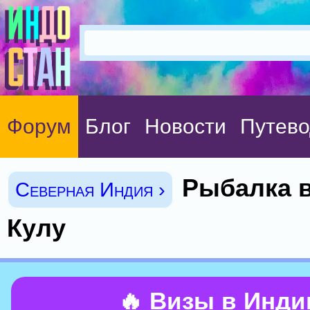
Форум
Блог
Новости
Путево
Рыбалка 
Северная Индия ›
Кулу
🔥 Визы в Инд