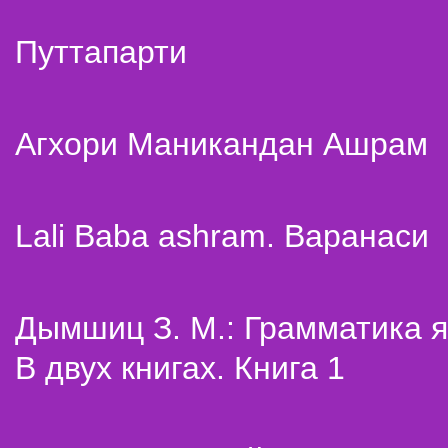
Путтапарти
Агхори Маникандан Ашрам
Lali Baba ashram. Варанаси
Дымшиц З. М.: Грамматика я
В двух книгах. Книга 1