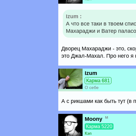
Izum :
А что все таки в твоем сп
Махараджи и Ватер палас
Дворец Махараджи - это, ско
это Джал-Махал. Про него я 
Izum
Карма 681
О себе
А с рикшами как быть тут (в 
м
Moony
Карма 5220
Кэп