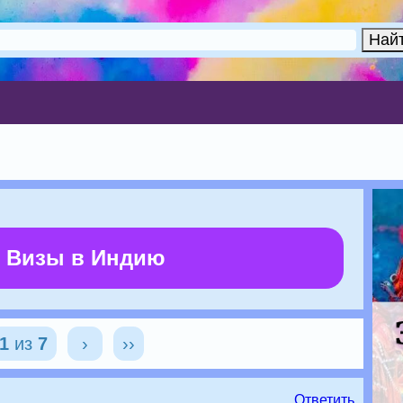
 Визы в Индию
1
из
7
›
››
Ответить