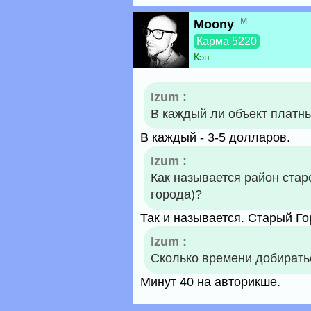
м
Moony
Карма 5220
Кэп
Izum :
В каждый ли объект платны
В каждый - 3-5 долларов.
Izum :
Как называется район стар
города)?
Так и называется. Старый Го
Izum :
Сколько времени добиратьс
Минут 40 на авторикше.