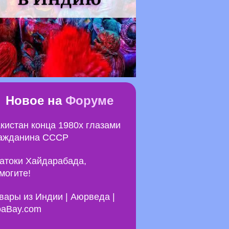
Новое на
Форуме
кистан конца 1980х глазами
ажданина СССР
атоки Хайдарабада,
могите!
вары из Индии | Аюрведа |
aBay.com