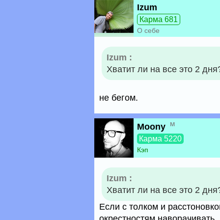
Izum
Карма 681
О себе
Izum :
Хватит ли на все это 2 дня
не бегом.
м
Moony
Карма 5220
Кэп
Izum :
Хватит ли на все это 2 дня
Если с толком и расстоновк
окрестностям наворачивать.