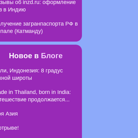
зывы об inzd.ru: оформление
з в Индию
лучение загранпаспорта РФ в
пале (Катманду)
Новое в
Блоге
ли, Индонезия: 8 градус
ной широты
de in Thailand, born in India:
тешествие продолжается...
я Азия
отрыве!