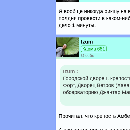
Я вообще никогда рикшу на в
полдня провести в каком-ниб
дело 1 минуты.
Izum
Карма 681
О себе
Izum :
Городской дворец, крепост
Форт, Дворец Ветров (Хав
обсерваторию Джантар Ма
Прочитал, что крепость Амбе