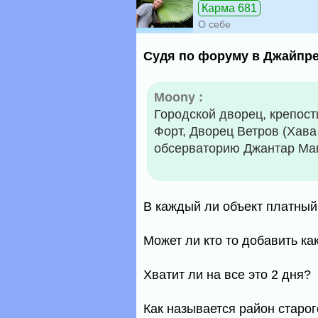
Карма 681
О себе
Судя по форуму в Джайпре
Moony :
Городской дворец, крепост
Форт, Дворец Ветров (Хав
обсерваторию Джантар Ма
В каждый ли объект платный 
Может ли кто то добавить к
Хватит ли на все это 2 дня?
Как называется район старог