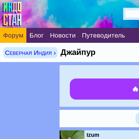
Форум
Блог
Новости
Путеводитель
Джайпур
Северная Индия ›

Izum