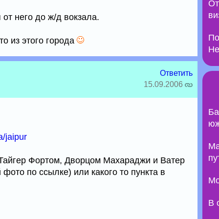
От
ви
от него до ж/д вокзала.
По
то из этого города
Не
Ответить
15.09.2006
Ба
юж
a/jaipur
Ma
пу
 Тайгер Фортом, Дворцом Махараджи и Ватер
 фото по ссылке) или какого то пункта в
Мо
В 