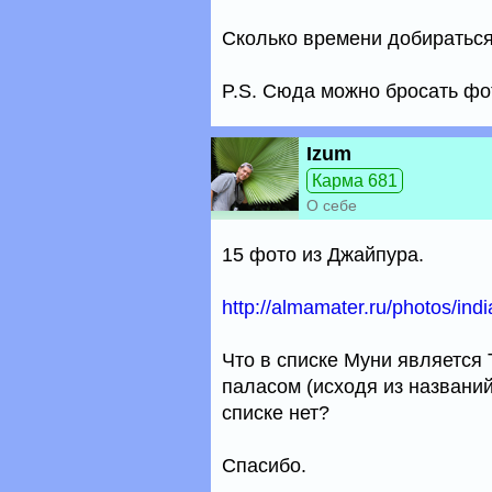
Сколько времени добираться 
P.S. Сюда можно бросать фо
Izum
Карма 681
О себе
15 фото из Джайпура.
http://almamater.ru/photos/indi
Что в списке Муни является
паласом (исходя из названий
списке нет?
Спасибо.