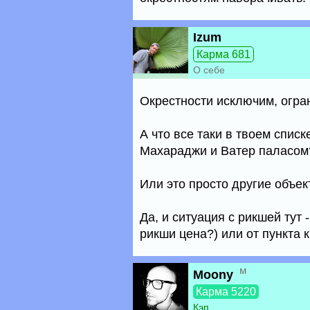
Izum
Карма 681
О себе
Окрестности исключим, огра
А что все таки в твоем спис
Махараджи и Ватер паласом
Или это просто другие объе
Да, и ситуация с рикшей тут 
рикши цена?) или от пункта к
м
Moony
Карма 5220
Кэп