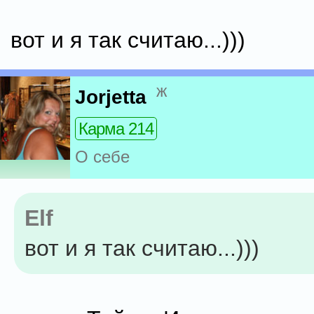
вот и я так считаю...)))
ж
Jorjetta
Карма 214
О себе
Elf
вот и я так считаю...)))