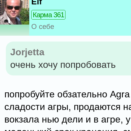
Elf
Карма 361
О себе
Jorjetta
очень хочу попробовать
попробуйте обзательно Agra
сладости агры, продаются н
вокзала нью дели и в агре, 