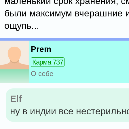
маленький срок хранения, с
были максимум вчерашние и
ощупь...
Prem
Карма 737
О себе
Elf
ну в индии все нестерильн