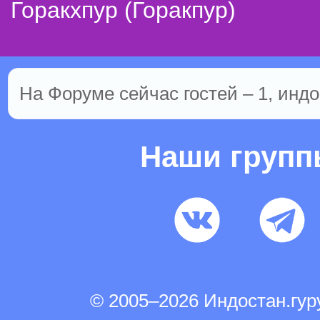
Горакхпур (Горакпур)
На Форуме сейчас гостей – 1, индо
Наши груп
© 2005–2026 Индостан.гу