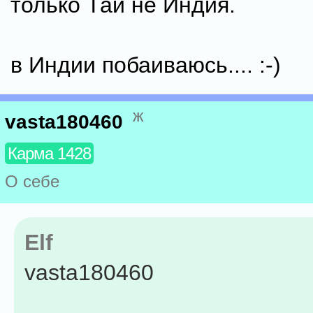
только Тай не Индия.
в Индии побаиваюсь.... :-)
ж
vasta180460
Карма 1428
О себе
Elf
vasta180460