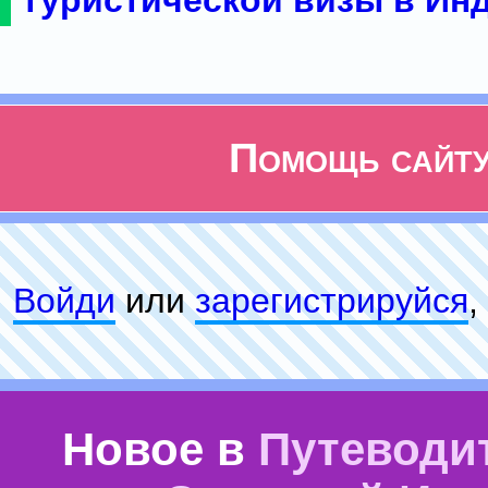
туристической визы в Ин
Помощь сайт
Войди
или
зарeгиcтpируйся
,
Новое в
Путеводи