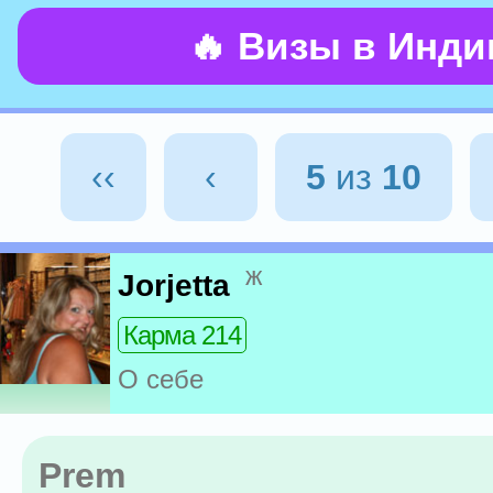
🔥 Визы в Инд
‹‹
‹
5
из
10
ж
Jorjetta
Карма 214
О себе
Prem