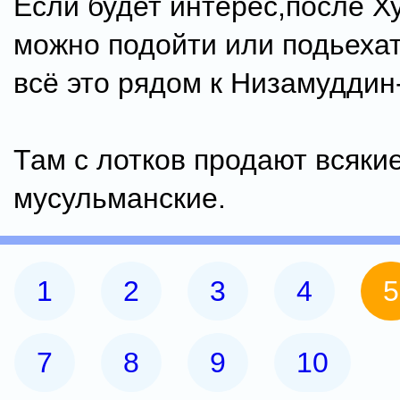
Если будет интерес,после 
можно подойти или подьехат
всё это рядом к Низамуддин
Там с лотков продают всяки
мусульманские.
1
2
3
4
5
7
8
9
10