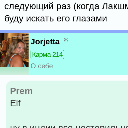
следующий раз (когда Лакш
буду искать его глазами
ж
Jorjetta
Карма 214
О себе
Prem
Elf
ну в индии все нестерильн