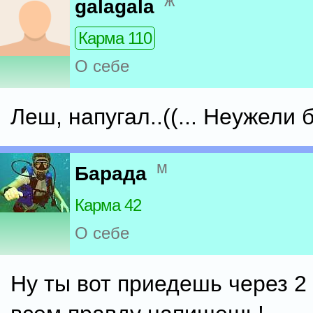
ж
galagala
Карма 110
О себе
Леш, напугал..((... Неужели 
м
Барада
Карма 42
О себе
Ну ты вот приедешь через 2