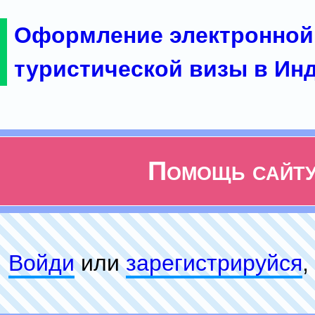
Оформление электронной
туристической визы в Ин
Помощь сайт
Войди
или
зарeгиcтpируйся
,