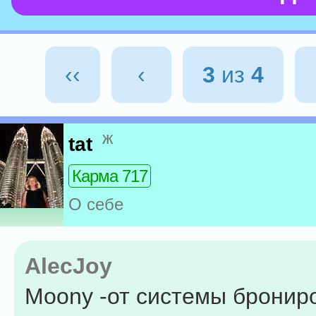
‹‹
‹
3
из
4
ж
tat
Карма 717
О себе
AlecJoy
Moony -от системы бронир