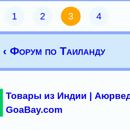
1
2
3
4
‹ Форум по Таиланду
Товары из Индии | Аюрвед
GoaBay.com