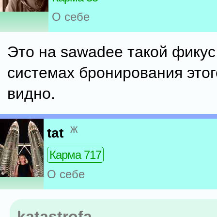
О себе
Это на sawadee такой фикус.
системах бронирования этог
видно.
ж
tat
Карма 717
О себе
katastrofa