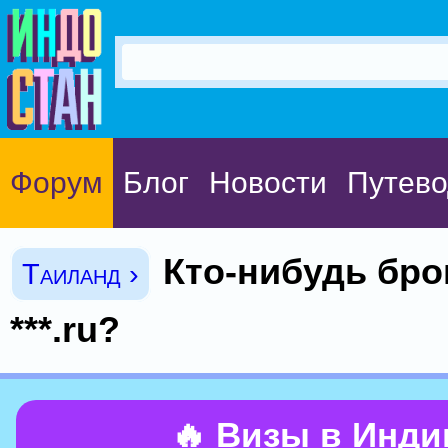
Форум
Блог
Новости
Путево
Кто-нибудь бро
Таиланд ›
***.ru?
🔥 Визы в Инд