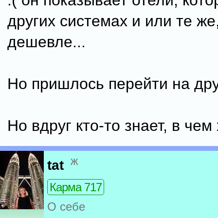
:( он показывает отели, кото
других системах и или те же
дешевле...
Но пришлось перейти на дру
Но вдруг кто-то знает, в чем
ж
tat
Карма 717
О себе