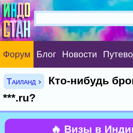
Форум
Блог
Новости
Путево
Кто-нибудь бро
Таиланд ›
***.ru?
🔥 Визы в Инд