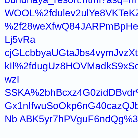
WOOL%2fdulev2ulYe8VKTe
%2f28weXfwQ84JARPmBpHe
Lj5vRa
cjGLcbbyaUGtaJbs4vymJvzX
kIl%2fdugUz8HOVMadkS9x
wzI
SSKA%2bhBcxz4G0zidDBvdr%
Gx1nIfwuSoOkp6nG40cazQJ
Nb ABK5yr7hPVguF6ndQg%