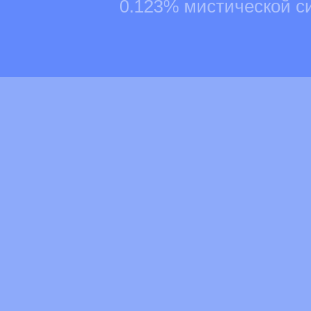
0.123% мистической с