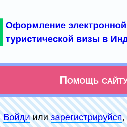
Оформление электронной
туристической визы в Ин
Помощь сайт
Войди
или
зарeгиcтpируйся
,