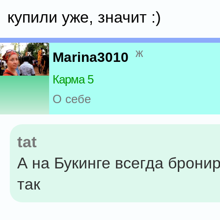
купили уже, значит :)
ж
Marina3010
Карма 5
О себе
tat
А на Букинге всегда брони
так