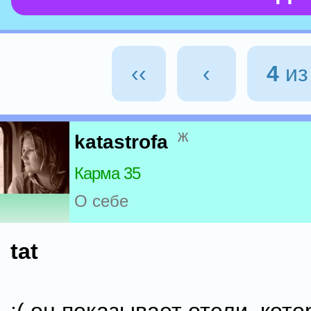
‹‹
‹
4
и
ж
katastrofa
Карма 35
О себе
tat