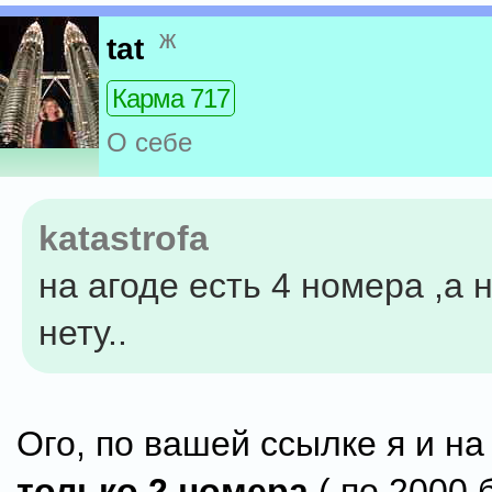
ж
tat
Карма 717
О себе
katastrofa
на агоде есть 4 номера ,а 
нету..
Ого, по вашей ссылке я и на
только 2 номера
( по 2000 б