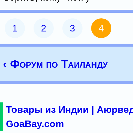
1
2
3
4
‹ Форум по Таиланду
Товары из Индии | Аюрвед
GoaBay.com