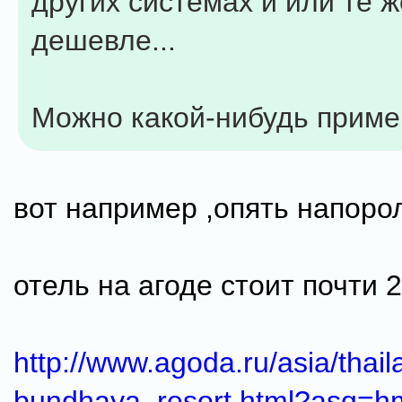
других системах и или те ж
дешевле...
Можно какой-нибудь пример
вот например ,опять напоро
отель на агоде стоит почти 
http://www.agoda.ru/asia/thail
bundhaya_resort.html?asq=h