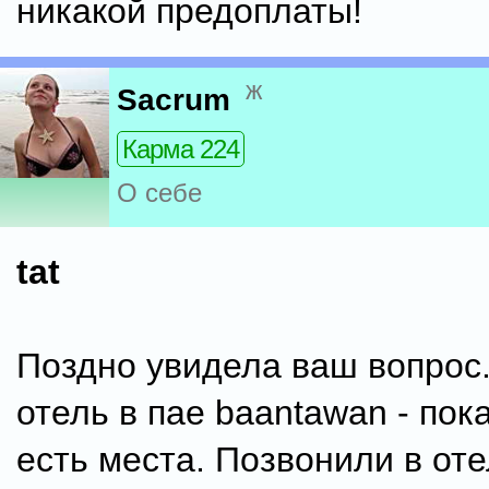
никакой предоплаты!
ж
Sacrum
Карма 224
О себе
tat
Поздно увидела ваш вопрос
отель в пае baantawan - пок
есть места. Позвонили в отел