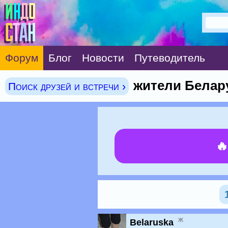
Форум
Блог
Новости
Путеводитель
жители Белару
Поиск друзей и встречи ›

ж
Belaruska