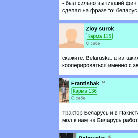
- был сильно выпивший фин
сделал на фразе "о! беларус-
Zloy surok
Карма 115
О себе
скажите, Belaruska, а из ка
кооперироваться именно с з
м
Frantishak
Карма 136
О себе
Трактор Беларусь и в Пакис
мол к нам на Беларусь работ
ж