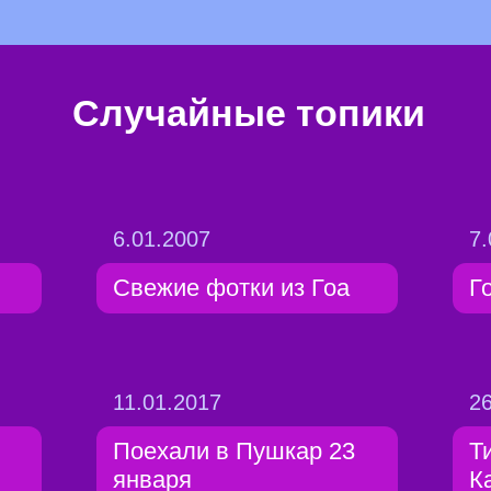
Случайные топики
6.01.2007
7.
Свежие фотки из Гоа
Г
11.01.2017
26
Поехали в Пушкар 23
Т
января
К