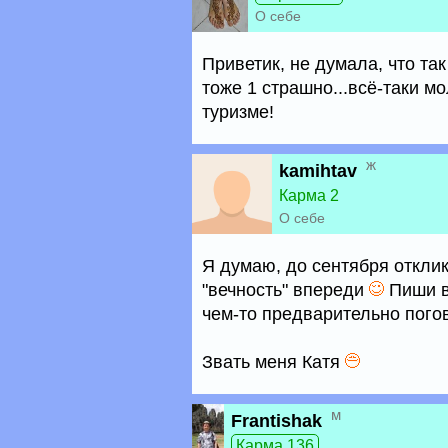
О себе
Приветик, не думала, что та
тоже 1 страшно...всё-таки м
туризме!
ж
kamihtav
Карма 2
О себе
Я думаю, до сентября откли
"вечность" впереди
Пиши в
чем-то предварительно пого
Звать меня Катя
м
Frantishak
Карма 136