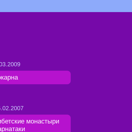
03.2009
окарна
.02.2007
ибетские монастыри
арнатаки