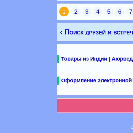
1
2
3
4
5
6
7
‹ Поиск друзей и встре
Товары из Индии | Аюрвед
Оформление электронной 