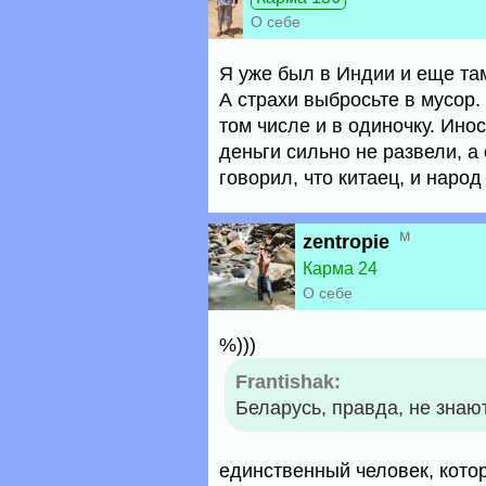
О себе
Я уже был в Индии и еще там
А страхи выбросьте в мусор.
том числе и в одиночку. Ино
деньги сильно не развели, а 
говорил, что китаец, и наро
м
zentropie
Карма 24
О себе
%)))
Frantishak:
Беларусь, правда, не знают
единственный человек, кото