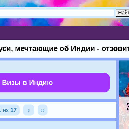
си, мечтающие об Индии - отзовит
 Визы в Индию
1
из
17
›
››