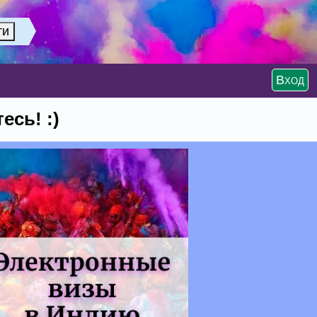
Вход
есь! :)