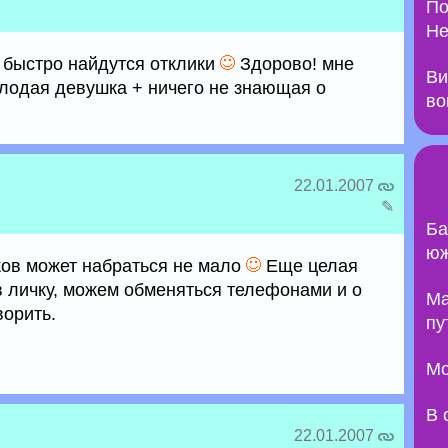
По
Не
к быстро найдутся отклики
Здорово! мне
Ви
олодая девушка + ничего не знающая о
во
22.01.2007
✎
Ба
юж
ков может набраться не мало
Еще целая
 личку, можем обменяться телефонами и о
Ma
ворить.
пу
Мо
В 
22.01.2007