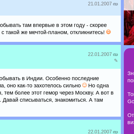
21.01.2007
побывать там впервые в этом году - скорее
ы с такой же мечтой-планом, откликнитесь!
22.01.2007
✎
Зн
обывать в Индии. Особенно последние
по
а, оно как-то захотелось сильно
Но одна
, тем более этот гемор через Москву. А вот в
То
. Давай списываться, знакомиться. А там
Go
От
ви
22.01.2007