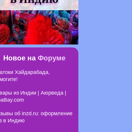
Новое на
Форуме
атоки Хайдарабада,
могите!
вары из Индии | Аюрведа |
aBay.com
зывы об inzd.ru: оформление
з в Индию