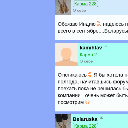
Карма 228
О себе
Обожаю Индию
, надеюсь 
всего в сентябре....Беларус
ж
kamihtav
Карма 2
О себе
Откликаюсь
Я бы хотела п
полгода, начитавшись форум
поехать пока не решилась бы
компании - очень может быть
посмотрим
ж
Belaruska
Карма 228