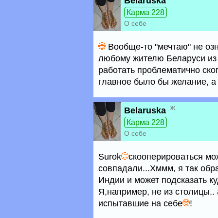
Belaruska
Карма 228
О себе
Вообще-то "мечтаю" не озн
любому жителю Беларуси из 
работать проблематично ско
главное было бы желание, а э
ж
Belaruska
Карма 228
О себе
Surok
скооперироваться мож
совпадали...Хммм, я так обра
Индии и может подсказать куд
Я,например, не из столицы..
испытавшие на себе
!