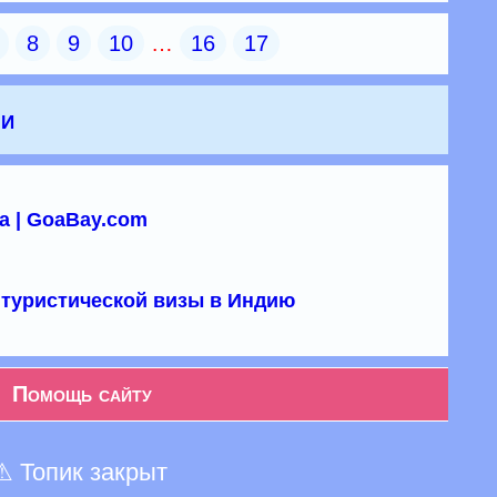
8
9
10
…
16
17
чи
а | GoaBay.com
туристической визы в Индию
Помощь сайту
⚠ Топик закрыт