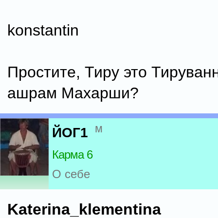
konstantin
Простите, Тиру это Тируван
ашрам Махарши?
м
ЙОГ1
Карма 6
О себе
Katerina_klementina