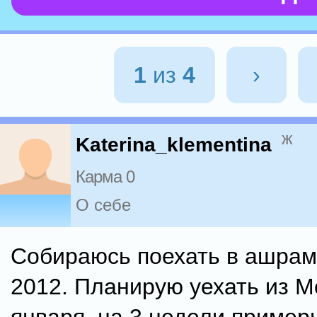
1
из
4
›
ж
Katerina_klementina
Карма 0
О себе
Собираюсь поехать в ашрам
2012. Планирую уехать из М