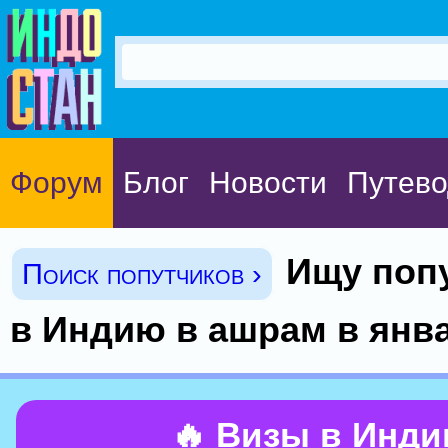
Форум
Блог
Новости
Путево
Ищу попу
Поиск попутчиков ›
в Индию в ашрам в янва
🔥 Визы в Инд