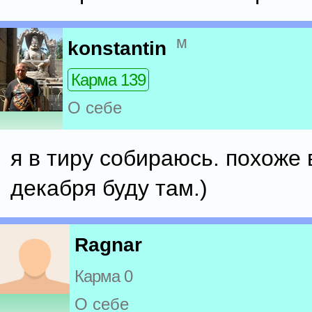
м
konstantin
Карма 139
О себе
я в тиру собираюсь. похоже 
декабря буду там.)
Ragnar
Карма 0
О себе