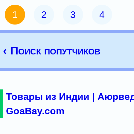
1
2
3
4
‹ Поиск попутчиков
Товары из Индии | Аюрвед
GoaBay.com