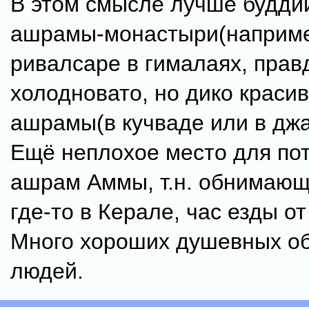
В этом смысле лучше будди
ашрамы-монастыри(наприме
ривалсаре в гималаях, прав
холодновато, но дико красив
ашрамы(в кучваде или в джа
Ещё неплохое место для по
ашрам Аммы, т.н. обнимающа
где-то в Керале, час езды о
Много хороших душевных о
людей.