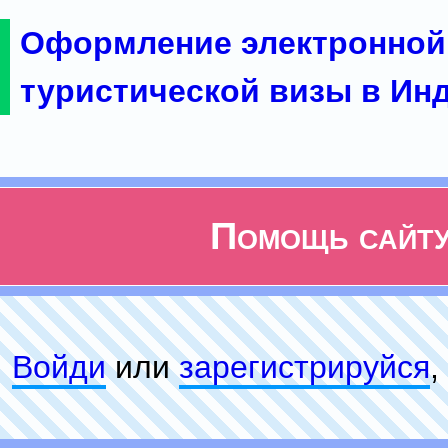
Оформление электронной
туристической визы в Ин
Помощь сайт
Войди
или
зарeгиcтpируйся
,