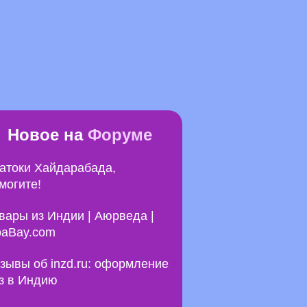
Новое на
Форуме
атоки Хайдарабада,
могите!
вары из Индии | Аюрведа |
aBay.com
зывы об inzd.ru: оформление
з в Индию