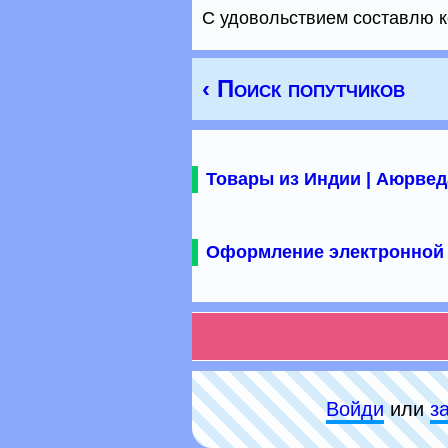
С удовольствием составлю ко
‹ Поиск попутчиков
Товары из Индии | Аюрвед
Оформление электронной 
Войди
или
з