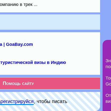
мпанию в трек ...
а | GoaBay.com
Зн
туристической визы в Индию
по
То
Помощь сайту
Go
От
арeгиcтpируйся
, чтобы писать
ви