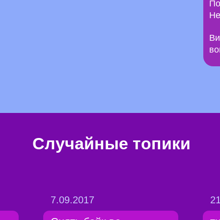
По
Не
Ви
во
Случайные топики
7.09.2017
21