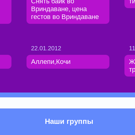
Снять байк во
т
Вриндаване, цена
гестов во Вриндаване
22.01.2012
11
Аллепи,Кочи
Ж
т
Наши группы