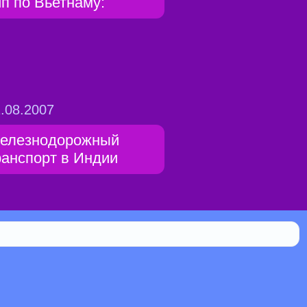
ип по Вьетнаму:
.08.2007
елезнодорожный
ранспорт в Индии