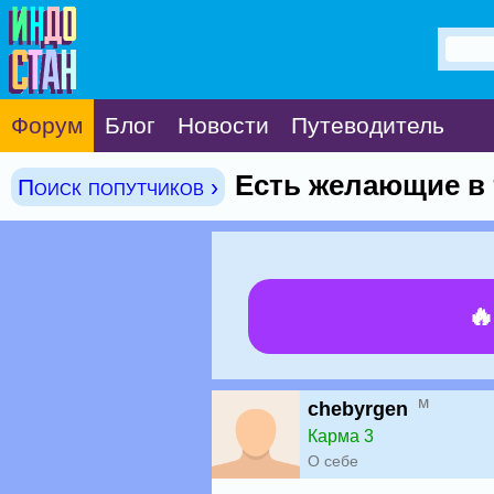
Форум
Блог
Новости
Путеводитель
Есть желающие в 
Поиск попутчиков ›

м
chebyrgen
Карма 3
О себе