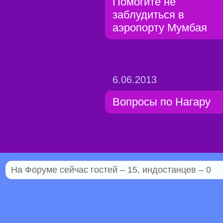
Помогите не
заблудиться в
аэропорту Мумбая
6.06.2013
Вопросы по Нагару
На Форуме сейчас гостей – 15, индостанцев – 0