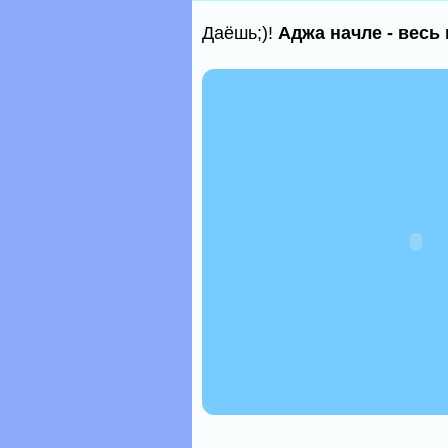
Даёшь;)!
Аджа начле - весь 