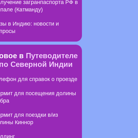
лучение загранпаспорта РФ в
пале (Катманду)
зы в Индию: новости и
просы
овое в
Путеводителе
по Северной Индии
лефон для справок о проезде
рмит для посещения долины
бра
рмит для поездки в/из
лины Киннор
ллинг