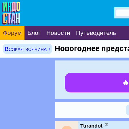
Форум
Блог
Новости
Путеводитель
Новогоднее предст
Всякая всячина ›

ж
Turandot