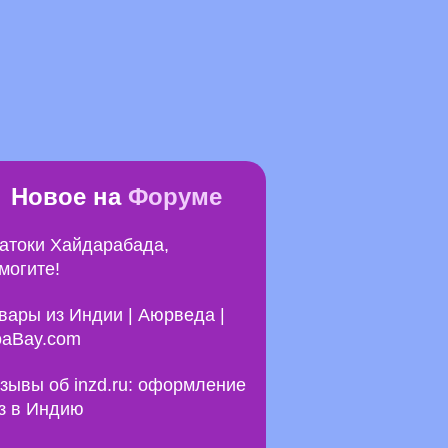
Новое на
Форуме
атоки Хайдарабада,
могите!
вары из Индии | Аюрведа |
aBay.com
зывы об inzd.ru: оформление
з в Индию