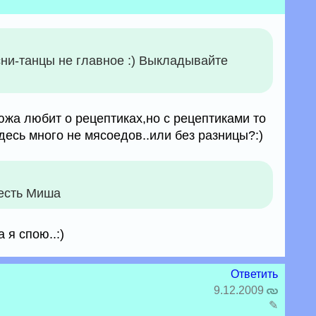
сни-танцы не главное :) Выкладывайте
дюжа любит о рецептиках,но с рецептиками то
десь много не мясоедов..или без разницы?:)
 есть Миша
 я спою..:)
Ответить
9.12.2009
✎