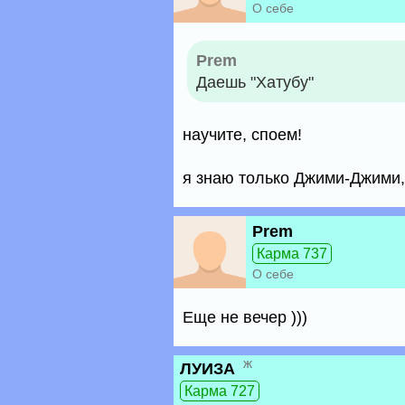
О себе
Prem
Даешь "Хатубу"
научите, споем!
я знаю только Джими-Джими, 
Prem
Карма 737
О себе
Еще не вечер )))
ж
ЛУИЗА
Карма 727