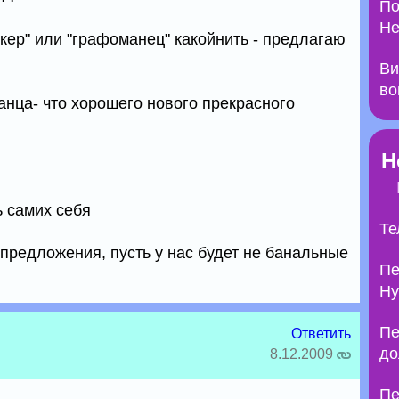
По
Не
кер" или "графоманец" какойнить - предлагаю
Ви
во
анца- что хорошего нового прекрасного
Н
ь самих себя
Те
предложения, пусть у нас будет не банальные
Пе
Ну
Пе
Ответить
до
8.12.2009
Пе