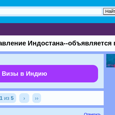
авление Индостана--объявляется 
 Визы в Индию
1
из
5
›
››
Ответить