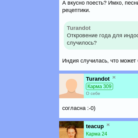
А вкусно поесть? Имхо, песн
рецептики.
Turandot
Откровение года для индос
случилось?
Индия случилась, что может 
ж
Turandot
Карма 309
О себе
согласна :-0)
ж
teacup
Карма 24