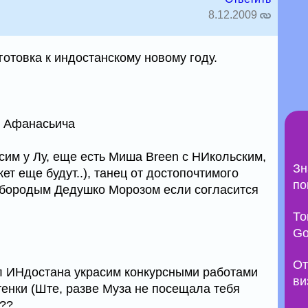
8.12.2009
отовка к индостанскому новому году.
т Афанасьича
сим у Лу, еще есть Миша Breen c НИкольским,
Зн
ет еще будут..), танец от достопочтимого
по
обородым Дедушко Морозом если согласится
То
Go
От
л ИНдостана украсим конкурсными работами
ви
нки (Ште, разве Муза не посещала тебя
е??