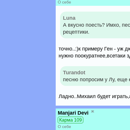
О себе
Luna
А вкусно поесть? Имхо, пе
рецептики.
точно..:)к примеру Ген - уж 
нужно поокуратнее,всетаки з
Turandot
песню попросим у Лу, еще
Ладно..Михаил будет играть,а
ж
Manjari Devi
Карма 109
О себе