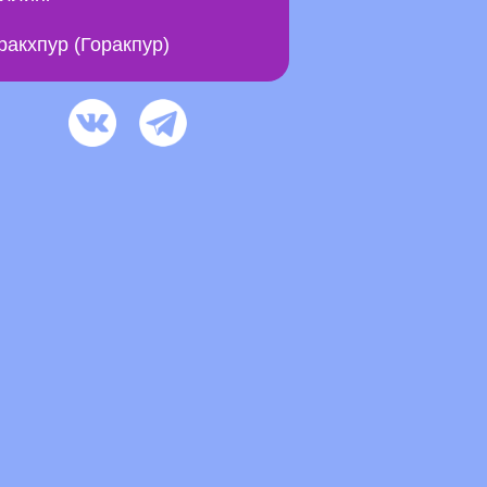
ракхпур (Горакпур)