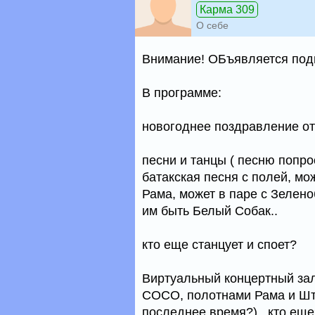
Карма 309
О себе
Внимание! ОБъявляется подг
В программе:
новогоднее поздравление о
песни и танцы ( песню попро
батакская песня с полей, мож
Рама, может в паре с Зелен
им быть Белый Собак..
кто еще станцует и споет?
Виртуальный концертный за
СОСО, полотнами Рама и Ште
последнее время?) ..кто ещ