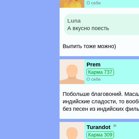
О себе
Luna
А вкусно поесть
Выпить тоже можно)
Prem
Карма 737
О себе
Побольше благовоний. Масала
индийские сладости, то вооб
без песен из индийских филь
ж
Turandot
Карма 309