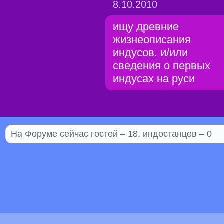
8.10.2010
ищу древние
жизнеописания
индусов. и/или
сведения о первых
индусах на руси
На Форуме сейчас гостей – 18, индостанцев – 0