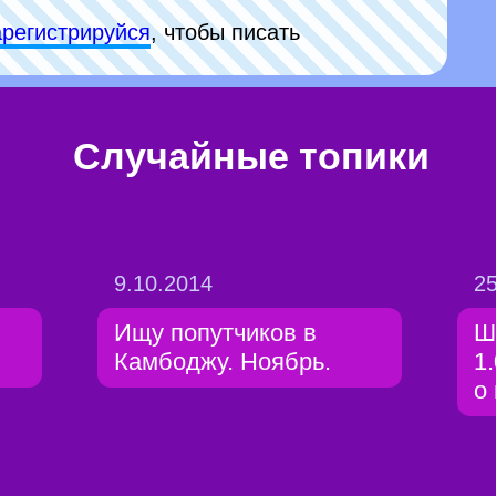
арeгиcтpируйся
, чтобы писать
Случайные топики
9.10.2014
25
Ищу попутчиков в
Ш
Камбоджу. Ноябрь.
1.
о