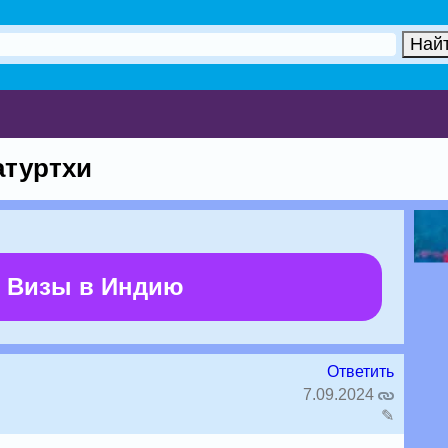
атуртхи
 Визы в Индию
Ответить
7.09.2024
✎