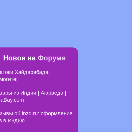
Новое на
Форуме
атоки Хайдарабада,
могите!
вары из Индии | Аюрведа |
aBay.com
зывы об inzd.ru: оформление
з в Индию