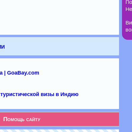
По
Не
Ви
во
ии
а | GoaBay.com
туристической визы в Индию
Помощь сайту