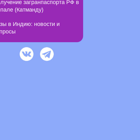
лучение загранпаспорта РФ в
пале (Катманду)
зы в Индию: новости и
просы