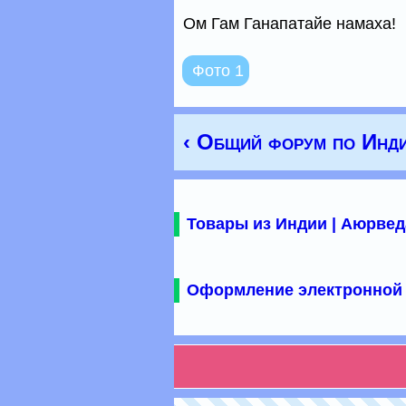
Ом Гам Ганапатайе намаха!
Фото 1
‹ Общий форум по Инд
Товары из Индии | Аюрвед
Оформление электронной 