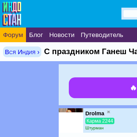
Форум
Блог
Новости
Путеводитель
С праздником Ганеш Ч
Вся Индия ›

ж
Drolma
Карма 2244
Штурман