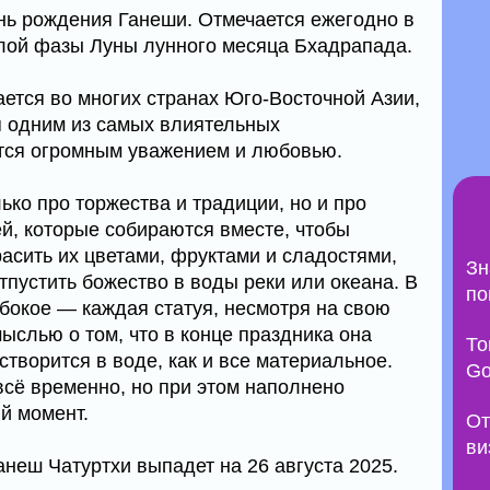
нь рождения Ганеши. Отмечается ежегодно в
лой фазы Луны лунного месяца Бхадрапада.
ается во многих странах Юго-Восточной Азии,
я одним из самых влиятельных
ется огромным уважением и любовью.
ько про торжества и традиции, но и про
, которые собираются вместе, чтобы
расить их цветами, фруктами и сладостями,
Зн
отпустить божество в воды реки или океана. В
по
убокое — каждая статуя, несмотря на свою
мыслью о том, что в конце праздника она
То
створится в воде, как и все материальное.
Go
всё временно, но при этом наполнено
й момент.
От
ви
еш Чатуртхи выпадет на 26 августа 2025.