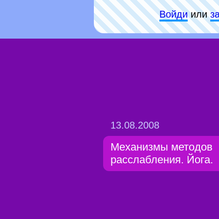
Войди
или
з
13.08.2008
Механизмы методов
расслабления. Йога.