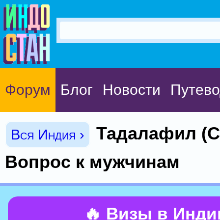
Форум
Блог
Новости
Путево
Тадалафил (С
Вся Индия ›
Вопрос к мужчинам
🔥 Визы в Инд