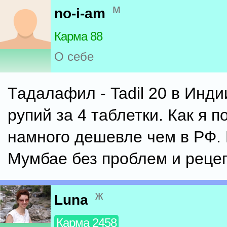
м
no-i-am
Карма 88
О себе
Тадалафил - Tadil 20 в Инди
рупий за 4 таблетки. Как я п
намного дешевле чем в РФ.
Мумбае без проблем и рецеп
ж
Luna
Карма 2458