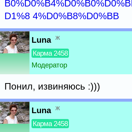
B0%D0%B4%D0%B0%D0%B
D1%8 4%D0%B8%D0%BB
ж
Luna
Карма 2458
Модератор
Понил, извиняюсь :)))
ж
Luna
Карма 2458