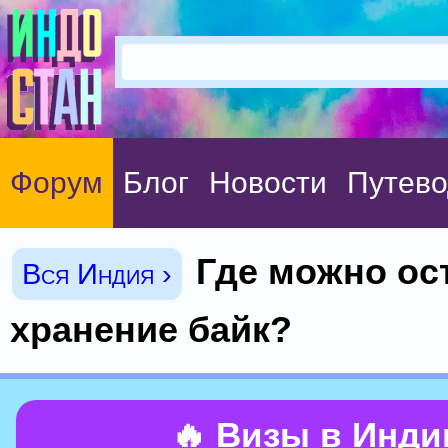
Форум
Блог
Новости
Путево
Где можно ос
Вся Индия ›
хранение байк?
🔥 Визы в Инд