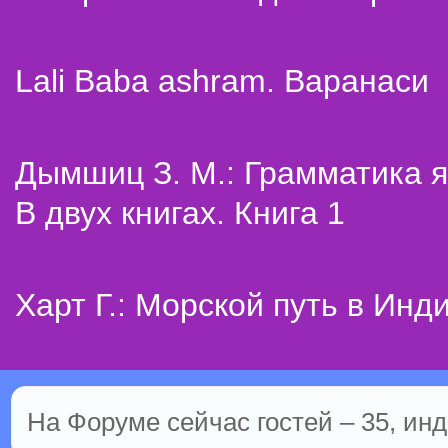
Lali Baba ashram. Варанаси
Дымшиц З. М.: Грамматика я
В двух книгах. Книга 1
Харт Г.: Морской путь в Инд
На Форуме сейчас гостей – 35, инд