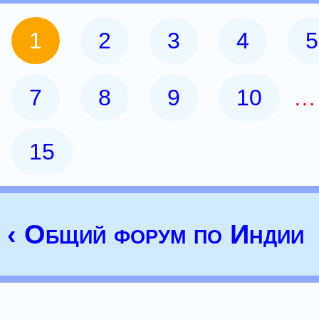
1
2
3
4
5
7
8
9
10
15
‹ Общий форум по Индии