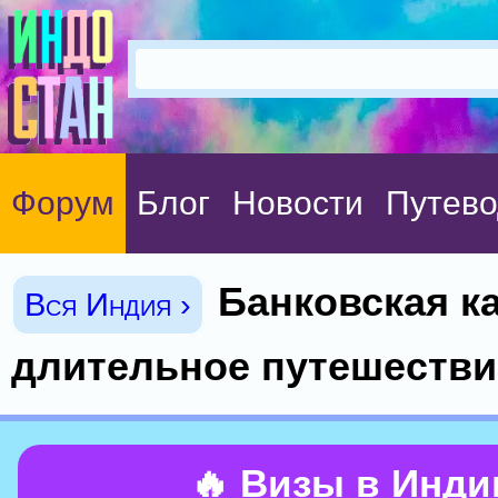
Форум
Блог
Новости
Путево
Банковская ка
Вся Индия ›
длительное путешестви
🔥 Визы в Инд