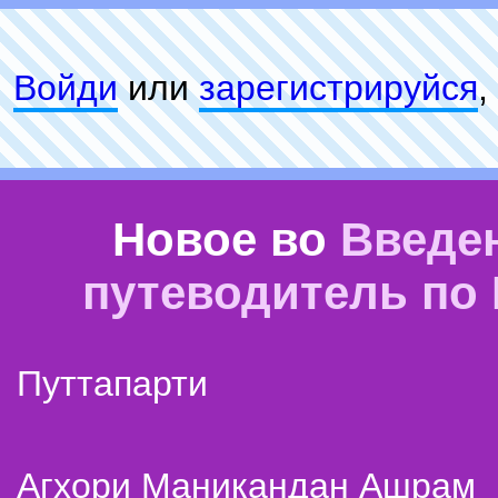
Войди
или
зарeгиcтpируйся
,
Новое во
Введе
путеводитель по
Путтапарти
Агхори Маникандан Ашрам