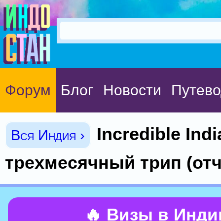
Форум
Блог
Новости
Путево
Incredible Indi
Вся Индия ›
трехмесячный трип (отч
🔥 Визы в Инд