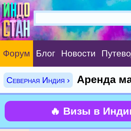
Форум
Блог
Новости
Путево
Аренда м
Северная Индия ›
🔥 Визы в Инд