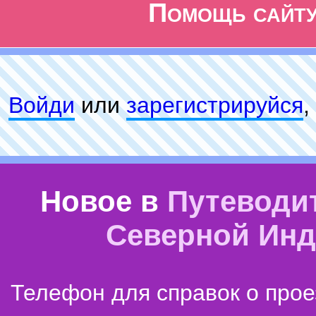
Помощь сайт
Войди
или
зарeгиcтpируйся
,
Новое в
Путеводи
Северной Ин
Телефон для справок о прое