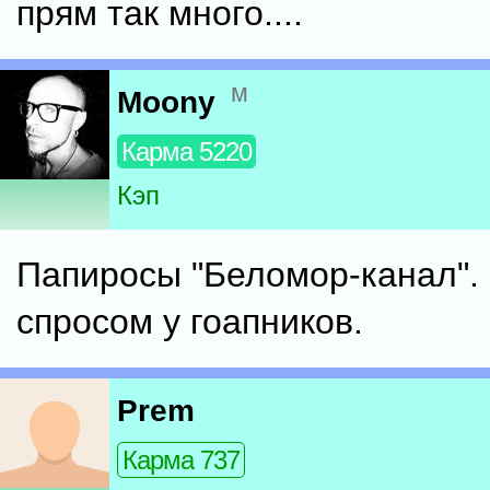
прям так много....
м
Moony
Карма 5220
Кэп
Папиросы "Беломор-канал".
спросом у гоапников.
Prem
Карма 737