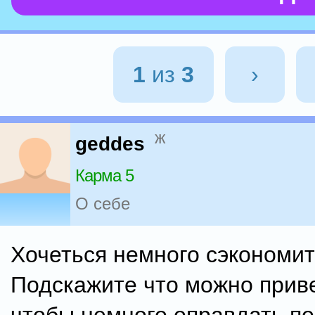
1
из
3
›
ж
geddes
Карма 5
О себе
Хочеться немного сэкономит
Подскажите что можно прив