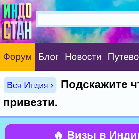
Форум
Блог
Новости
Путево
Подскажите ч
Вся Индия ›
привезти.
🔥 Визы в Инд