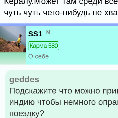
Кералу.Может там среди все
чуть чуть чего-нибудь не хв
м
SS1
Карма 580
О себе
geddes
Подскажите что можно при
индию чтобы немного опра
поездку?