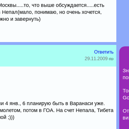
сквы.....то, что выше обсуждается.....есть
 Непал(мало, понимаю, но очень хочется,
жно и завернуть)
Ответить
29.11.2009
Зн
по
То
Go
ли 4 янв., 6 планирую быть в Варанаси уже.
молетом, потом в ГОА. На счет Непала, Тибета
От
ой ;)))
ви