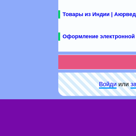
Товары из Индии | Аюрвед
Оформление электронной 
Войди
или
з