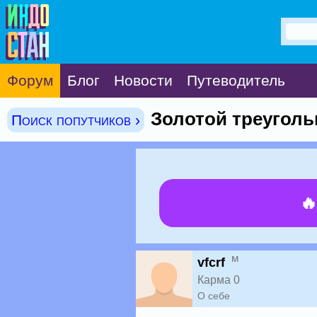
Форум
Блог
Новости
Путеводитель
Золотой треуголь
Поиск попутчиков ›

м
vfcrf
Карма 0
О себе