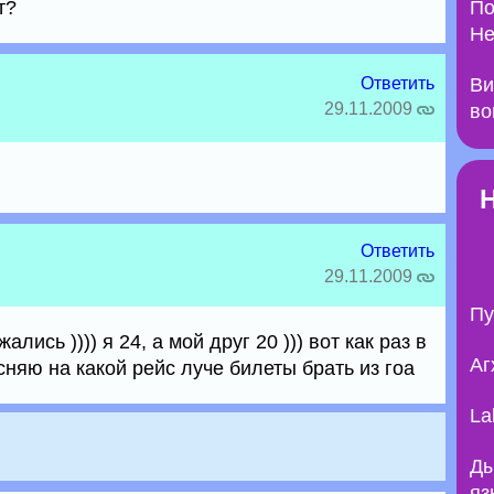
т?
По
Не
Ответить
Ви
29.11.2009
во
Ответить
29.11.2009
Пу
ались )))) я 24, а мой друг 20 ))) вот как раз в
Аг
няю на какой рейс луче билеты брать из гоа
La
Ды
яз