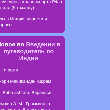
лучение загранпаспорта РФ в
пале (Катманду)
зы в Индию: новости и
просы
Новое во
Введении в
путеводитель по
Индии
ттапарти
хори Маникандан Ашрам
li Baba ashram. Варанаси
мшиц З. М.: Грамматика
ыка хинди. В двух книгах.