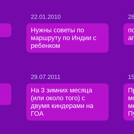
22.01.2010
28
Нужны советы по
п
маршруту по Индии с
а
ребенком
29.07.2011
15
На 3 зимних месяца
П
(или около того) с
м
двумя киндерами на
м
ГОА
П