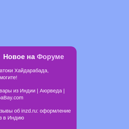
Новое на
Форуме
атоки Хайдарабада,
могите!
вары из Индии | Аюрведа |
aBay.com
зывы об inzd.ru: оформление
з в Индию