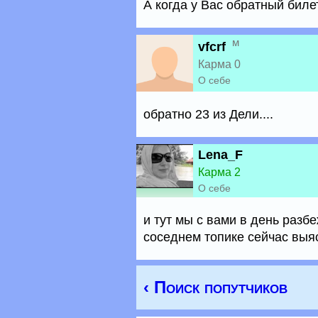
А когда у Вас обратный биле
м
vfcrf
Карма 0
О себе
обратно 23 из Дели....
Lena_F
Карма 2
О себе
и тут мы с вами в день разбеж
соседнем топике сейчас выяс
‹ Поиск попутчиков