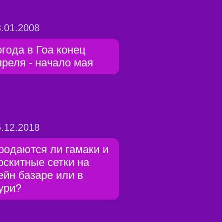
.01.2008
огода в Гоа конец
преля - начало мая
.12.2018
родаются ли гамаки и
оскитные сетки на
ейн базаре или в
ури?