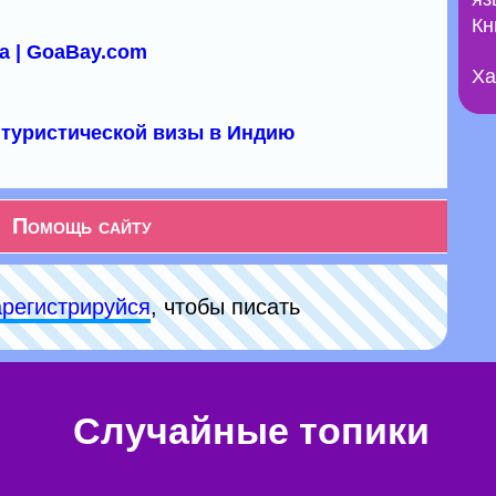
Кн
а | GoaBay.com
Ха
туристической визы в Индию
Помощь сайту
арeгиcтpируйся
, чтобы писать
Случайные топики