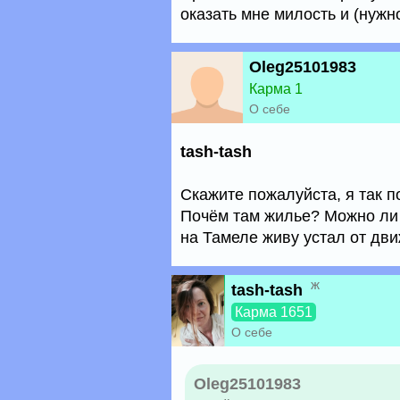
оказать мне милость и (нужн
Oleg25101983
Карма 1
О себе
tash-tash
Скажите пожалуйста, я так 
Почём там жилье? Можно ли 
на Тамеле живу устал от движ
ж
tash-tash
Карма 1651
О себе
Oleg25101983