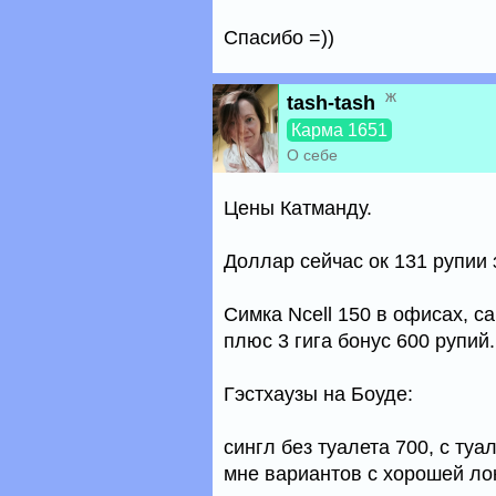
Спасибо =))
ж
tash-tash
Карма 1651
О себе
Цены Катманду.
Доллар сейчас ок 131 рупии
Симка Ncell 150 в офисах, с
плюс 3 гига бонус 600 рупий.
Гэстхаузы на Боуде:
сингл без туалета 700, с ту
мне вариантов с хорошей ло