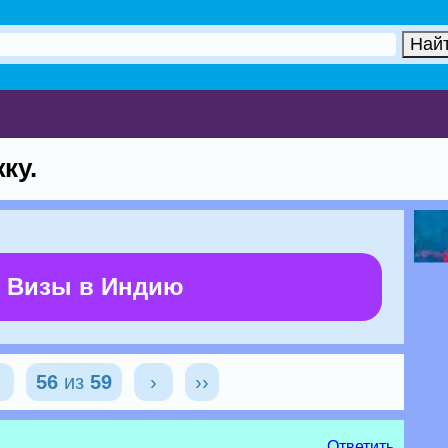
ку.
 Визы в Индию
‹
56
из
59
›
››
Ответить