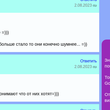
2.08.2023
=)))
больше стало то они конечно шумнее... =))
Зн
Ответить
по
2.08.2023
То
Go
онимают что от них хотят=)))
От
ви