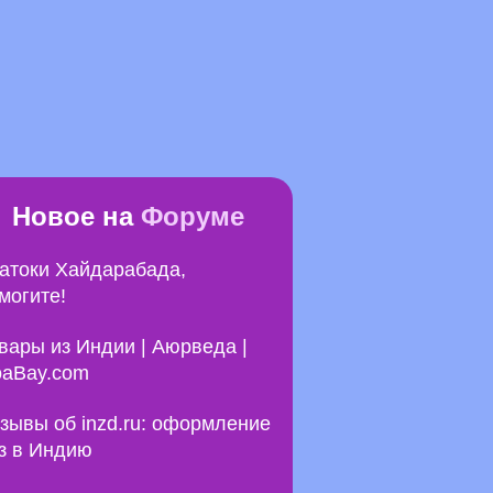
Новое на
Форуме
атоки Хайдарабада,
могите!
вары из Индии | Аюрведа |
aBay.com
зывы об inzd.ru: оформление
з в Индию