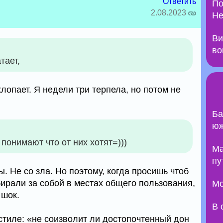
Ответить
По
2.08.2023
Не
Ви
во
тает,
опает. Я недели три терпела, но потом не
Ба
юж
понимают что от них хотят=)))
Ma
пу
ы. Не со зла. Но поэтому, когда просишь чтоб
бирали за собой в местах общего пользования,
Мо
 шок.
В 
стиле: «не соизволит ли достопочтенный дон