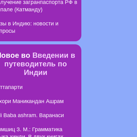
лучение загранпаспорта РФ в
пале (Катманду)
зы в Индию: новости и
просы
Новое во
Введении в
путеводитель по
Индии
ттапарти
хори Маникандан Ашрам
li Baba ashram. Варанаси
мшиц З. М.: Грамматика
ыка хинди. В двух книгах.