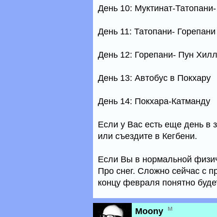
День 10: Муктинат-Татопани
День 11: Татопани- Горепани
День 12: Горепани- Пун Хил
День 13: Автобус в Покхару
День 14: Покхара-Катманду
Если у Вас есть еще день в
или съездите в Кегбени.
Если Вы в нормальной физич
Про снег. Сложно сейчас с п
концу февраля понятно будет
м
Moony