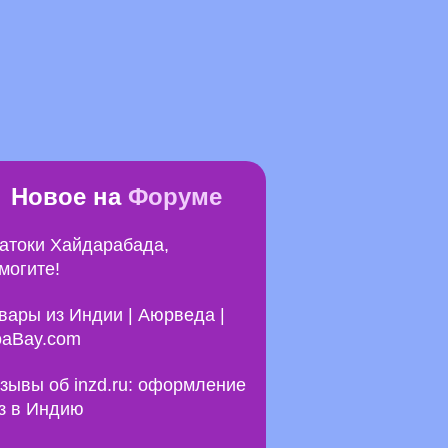
Новое на
Форуме
атоки Хайдарабада,
могите!
вары из Индии | Аюрведа |
aBay.com
зывы об inzd.ru: оформление
з в Индию