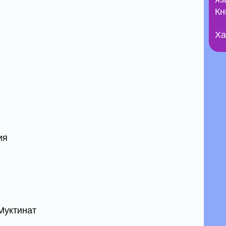
Кн
Ха
ия
Муктинат