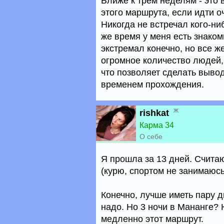
Ближе к трем неделям - это
этого маршрута, если идти о
Никогда не встречал кого-ни
же время у меня есть знаком
экстремал конечно, но все же
огромное количество людей,
что позволяет сделать выво
временем прохождения.
ж
rishkat
Карма 34
О себе
Я прошла за 13 дней. Счита
(курю, спортом не занимаюсь,
Конечно, лучше иметь пару д
надо. Но 3 ночи в Мананге? 
медленно этот маршрут.