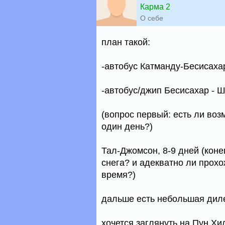
Карма 2
О себе
план такой:
-автобус Катманду-Бесисаха
-автобус/джип Бесисахар - Ш
(вопрос первый: есть ли воз
один день?)
Тал-Джомсон, 8-9 дней (коне
снега? и адекватно ли прох
время?)
дальше есть небольшая дил
хочется заглянуть на Пун Хи