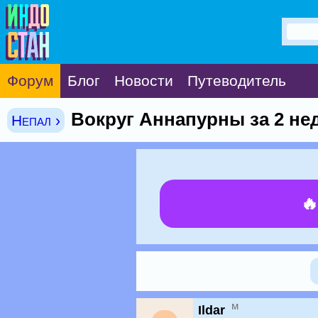
Форум
Блог
Новости
Путеводитель
Вокруг Аннапурны за 2 не
Непал ›

м
Ildar