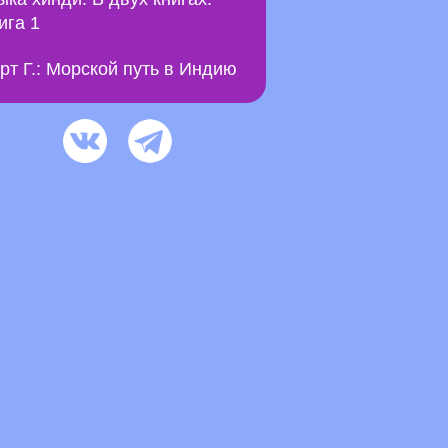
ига 1
рт Г.: Морской путь в Индию