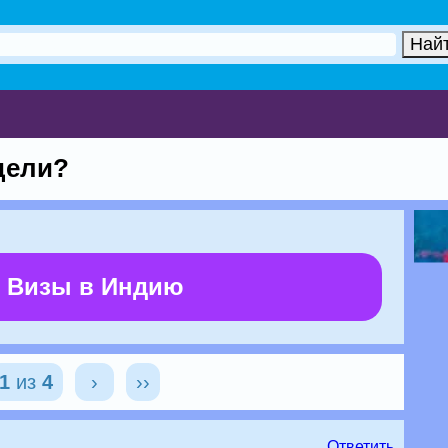
дели?
 Визы в Индию
1
из
4
›
››
Ответить