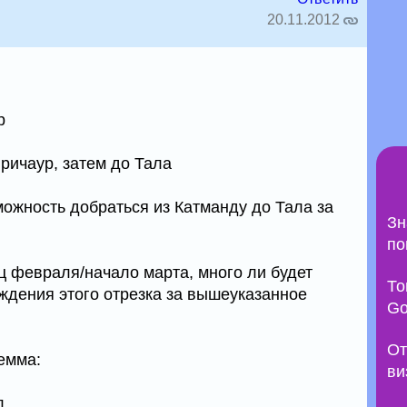
20.11.2012
р
ричаур, затем до Тала
можность добраться из Катманду до Тала за
Зн
по
ц февраля/начало марта, много ли будет
То
ождения этого отрезка за вышеуказанное
Go
От
емма:
ви
л