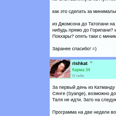
как это сделать за минималь
из Джомсона до Татопани на 
нибудь прямо до Горипани? и
Покхары? опять таки с мини
Заранее спасибо! =)
ж
rishkat
Карма 34
О себе
За первый день из Катманду
Сянге (Syange), возможно до 
Таля не идти. Зато на следу
Программа на две недели во