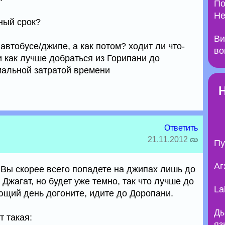
По
Не
ный срок?
Ви
автобусе/джипе, а как потом? ходит ли что-
во
 как лучше добраться из Горипани до
мальной затратой времени
Ответить
21.11.2012
Пу
Аг
 Вы скорее всего попадете на джипах лишь до
Джагат, но будет уже темно, так что лучше до
La
ющий день догоните, идите до Доропани.
Ды
т такая:
яз