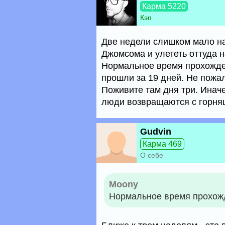
Карма 5220
Кэп
Две недели слишком мало на
Джомсома и улететь оттуда н
Нормальное время прохожде
прошли за 19 дней. Не пожа
Поживите там дня три. Инач
люди возвращаются с горня
Gudvin
Карма 469
О себе
Moony
Нормальное время прохожд