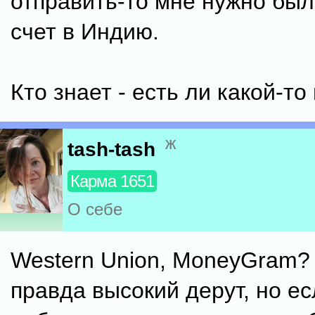
отправить-то мне нужно был
счет в Индию.
Кто знает - есть ли какой-то
ж
tash-tash
Карма 1651
О себе
Western Union, MoneyGram?
правда высокий дерут, но е