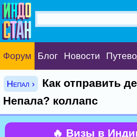
Форум
Блог
Новости
Путево
Как отправить де
Непал ›
Непала? коллапс
🔥 Визы в Инд