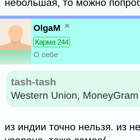
небольшая, то можно попро
ж
OlgaM
Карма 244
О себе
tash-tash
Western Union, MoneyGram
из индии точно нельзя. из н