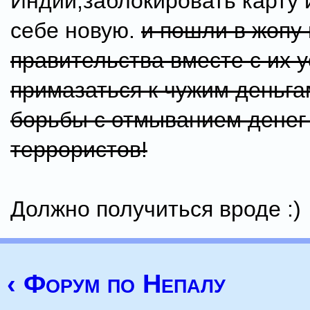
Индии,заблокировать карту 
себе новую.
и пошли в жопу 
правительства вместе с их 
примазаться к чужим деньга
борьбы с отмыванием денег
террористов!
Должно получиться вроде :)
‹ Форум по Непалу