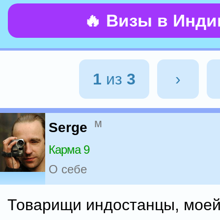
🔥 Визы в Инд
1
из
3
›
м
Serge
Карма 9
О себе
Товарищи индостанцы, мое