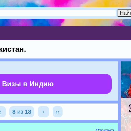
истан.
 Визы в Индию
‹
8
из
18
›
››
Ответить