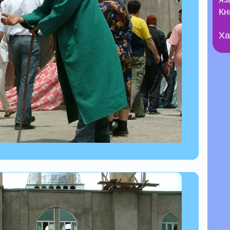
Кн
Ха