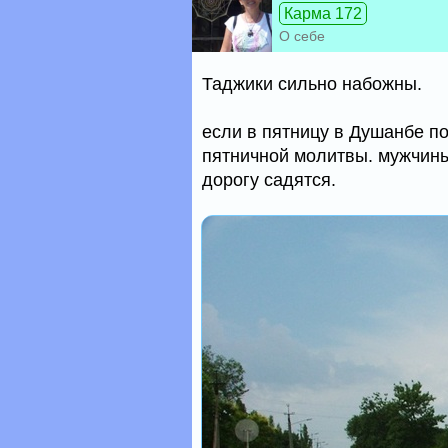
Карма 172
О себе
Таджики сильно набожны.
если в пятницу в Душанбе по
пятничной молитвы. мужчины
дорогу садятся.