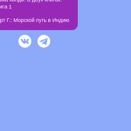
ига 1
рт Г.: Морской путь в Индию