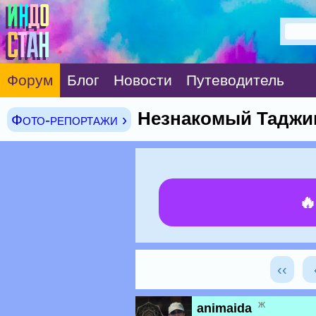
Форум
Блог
Новости
Путеводитель
Незнакомый Таджик
Фото-репортажи ›

‹‹
ж
animaida