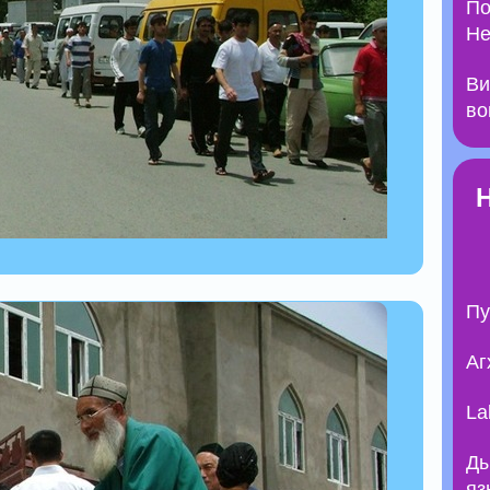
По
Не
Ви
во
Пу
Аг
La
Ды
яз