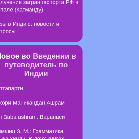
лучение загранпаспорта РФ в
пале (Катманду)
зы в Индию: новости и
просы
Новое во
Введении в
путеводитель по
Индии
ттапарти
хори Маникандан Ашрам
li Baba ashram. Варанаси
мшиц З. М.: Грамматика
ыка хинди. В двух книгах.