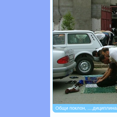
Общи поклон, ....дициплина 