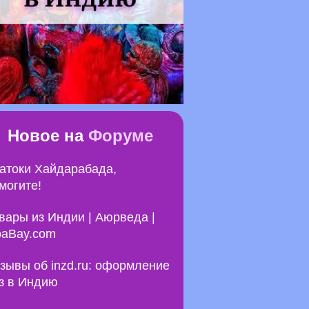
Новое на
Форуме
атоки Хайдарабада,
могите!
вары из Индии | Аюрведа |
aBay.com
зывы об inzd.ru: оформление
з в Индию