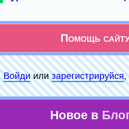
Помощь сайт
Войди
или
зарeгиcтpируйся
,
Новое в
Бло