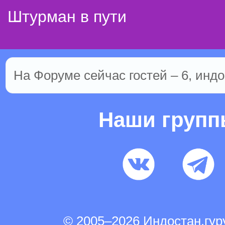
Штурман в пути
На Форуме сейчас гостей – 6, индо
Наши груп
© 2005–2026 Индостан.гу