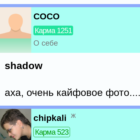
COCO
Карма 1251
О себе
shadow
аха, очень кайфовое фото....
ж
chipkali
Карма 523