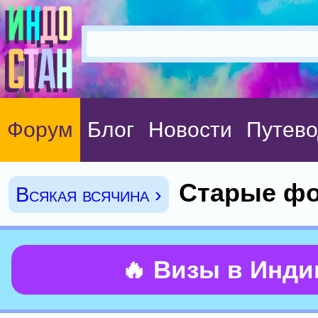
Форум
Блог
Новости
Путево
Старые фо
Всякая всячина ›
🔥 Визы в Инд