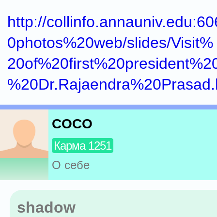
http://collinfo.annauniv.edu:6
0photos%20web/slides/Visit%
20of%20first%20president%2
%20Dr.Rajaendra%20Prasad.
COCO
Карма 1251
О себе
shadow