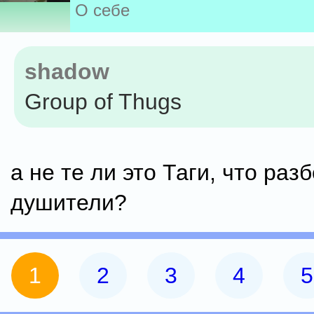
О себе
shadow
Group of Thugs
а не те ли это Таги, что раз
душители?
1
2
3
4
5