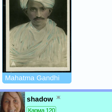
Mahatma Gandhi
ж
shadow
Карма 120