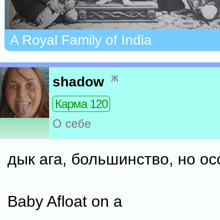
A Royal Family of India
ж
shadow
Карма 120
О себе
дык ага, большинство, но ос
Baby Afloat on a