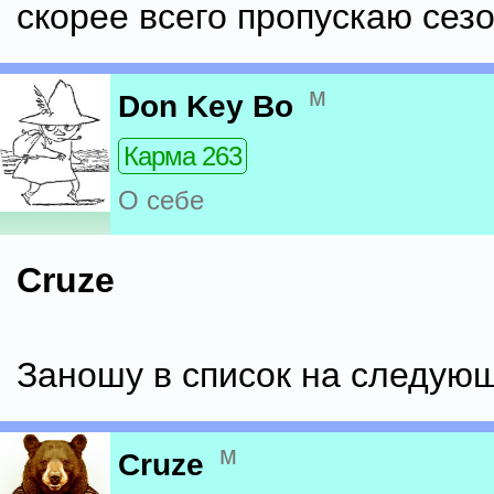
скорее всего пропускаю сезо
м
Don Key Bo
Карма 263
О себе
Cruze
Заношу в список на следующ
м
Cruze