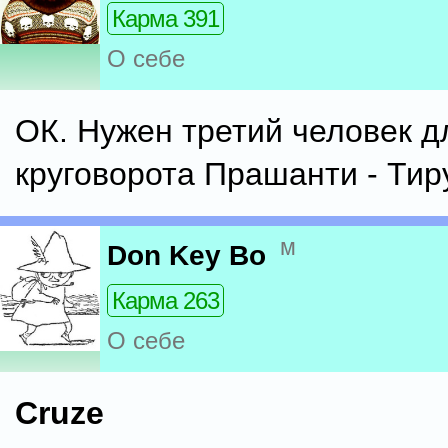
Карма 391
О себе
ОК. Нужен третий человек д
круговорота Прашанти - Тиру
м
Don Key Bo
Карма 263
О себе
Cruze