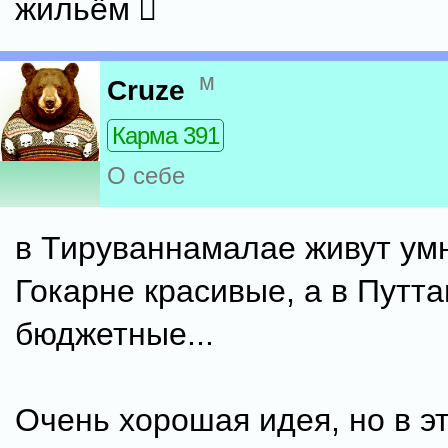
жильём 🏼
м
Cruze
Карма 391
О себе
в Тируваннамалае живут ум
Гокарне красивые, а в Путт
бюджетные...
Очень хорошая идея, но в эт