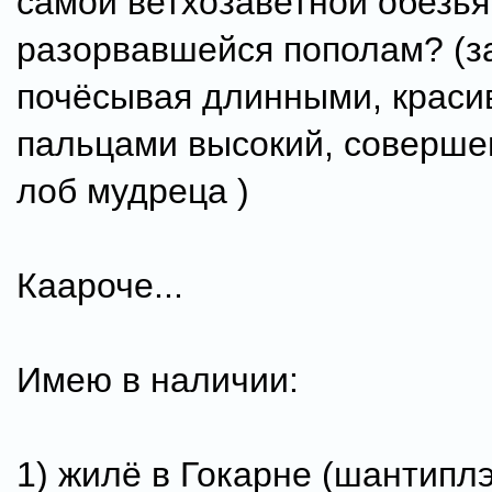
самой ветхозаветной обезьян
разорвавшейся пополам? (з
почёсывая длинными, крас
пальцами высокий, соверш
лоб мудреца )
Каароче...
Имею в наличии:
1) жилё в Гокарне (шантиплэ