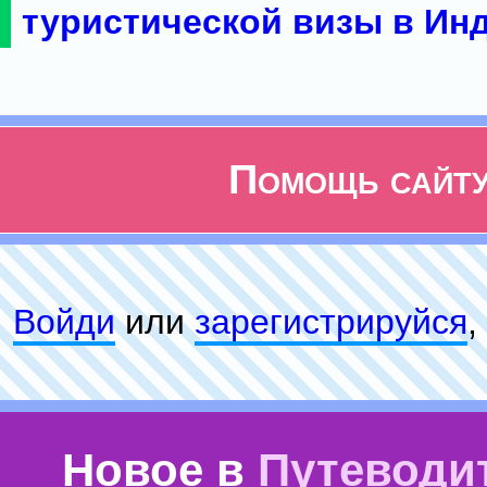
туристической визы в Ин
Помощь сайт
Войди
или
зарeгиcтpируйся
,
Новое в
Путеводи