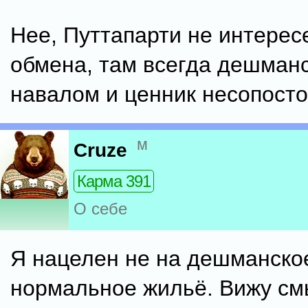
Нее, Путтапарти не интерес
обмена, там всегда дешман
навалом и ценник несопосто
м
Cruze
Карма 391
О себе
Я нацелен не на дешманское
нормальное жильё. Вижу см