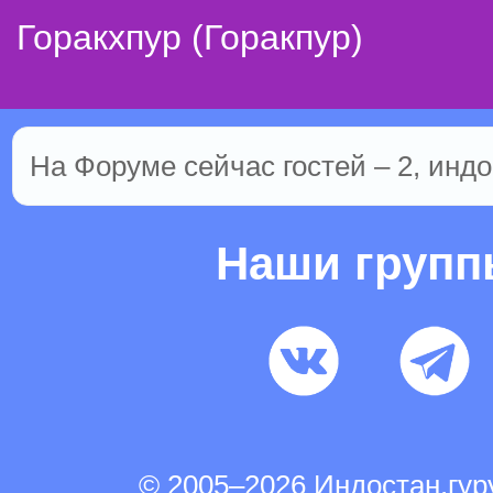
Горакхпур (Горакпур)
На Форуме сейчас гостей – 2, индо
Наши груп
© 2005–2026 Индостан.гу