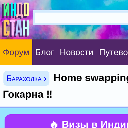
Форум
Блог
Новости
Путево
Home swapping
Барахолка ›
Гокарна ‼️
🔥 Визы в Инд