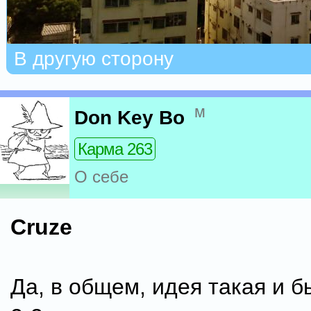
В другую сторону
м
Don Key Bo
Карма 263
О себе
Cruze
Да, в общем, идея такая и 