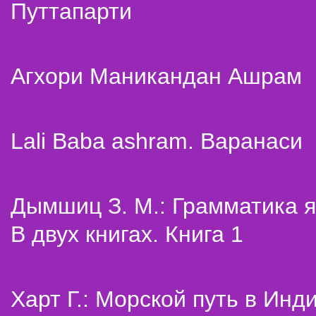
Путтапарти
Агхори Маникандан Ашрам
Lali Baba ashram. Варанаси
Дымшиц З. М.: Грамматика я
В двух книгах. Книга 1
Харт Г.: Морской путь в Инд