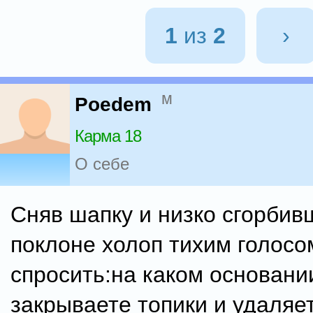
1
из
2
›
м
Poedem
Карма 18
О себе
Сняв шапку и низко сгорбив
поклоне холоп тихим голосо
спросить:на каком основани
закрываете топики и удаляе