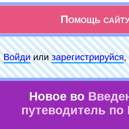
Помощь сайт
Войди
или
зарeгиcтpируйся
,
Новое во
Введе
путеводитель по