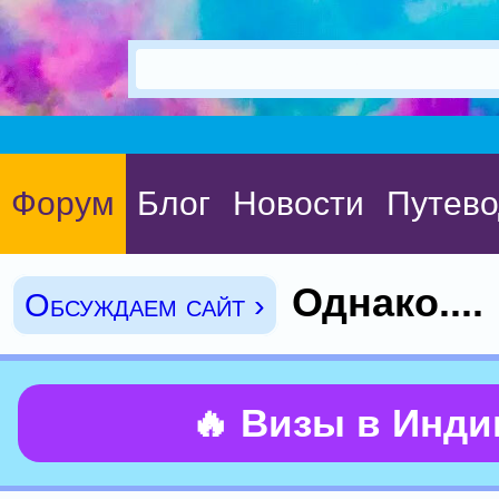
Форум
Блог
Новости
Путево
Однако....
Обсуждаем сайт ›
🔥 Визы в Инд