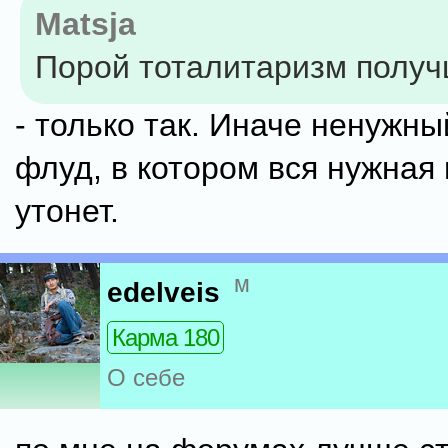
Matsja
Порой тоталитаризм получ
- только так. Иначе ненужны
флуд, в котором вся нужная
утонет.
м
edelveis
Карма 180
О себе