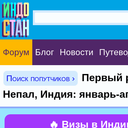
Форум
Блог
Новости
Путево
Первый р
Поиск попутчиков ›
Непал, Индия: январь-а
🔥 Визы в Инд