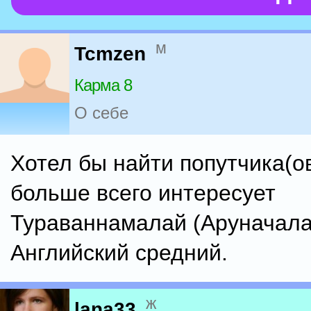
м
Tcmzen
Карма 8
О себе
Хотел бы найти попутчика(о
больше всего интересует
Тураваннамалай (Аруначала
Английский средний.
ж
lana33