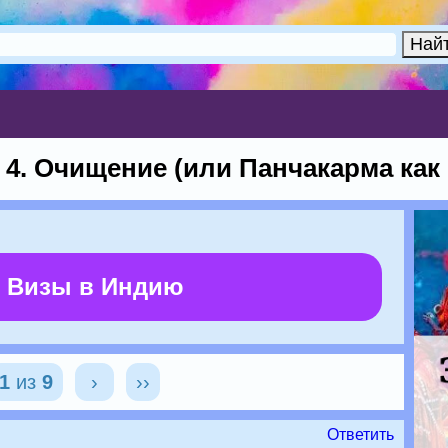
 4. Очищение (или Панчакарма как 
 Визы в Индию
1
из
9
›
››
Ответить