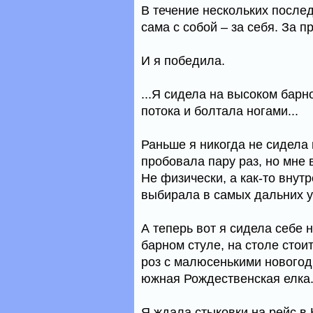
В течение нескольких после
сама с собой – за себя. За п
И я победила.
...Я сидела на высоком барн
потока и болтала ногами...
Раньше я никогда не сидела 
пробовала пару раз, но мне 
Не физически, а как-то внут
выбирала в самых дальних у
А теперь вот я сидела себе 
барном стуле, на столе стои
роз с малюсенькими новогод
южная Рождественская елка
Я ждала стыковки на рейс в