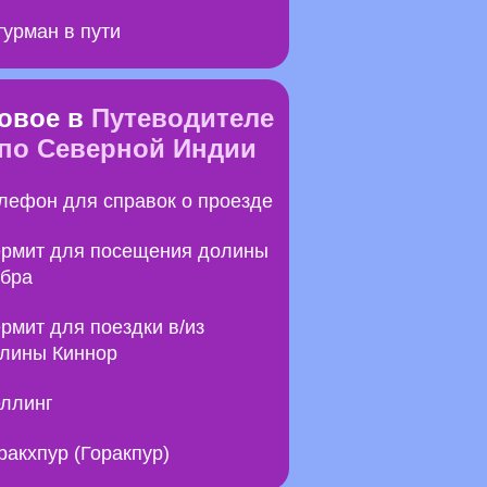
урман в пути
овое в
Путеводителе
по Северной Индии
лефон для справок о проезде
рмит для посещения долины
бра
рмит для поездки в/из
лины Киннор
ллинг
ракхпур (Горакпур)