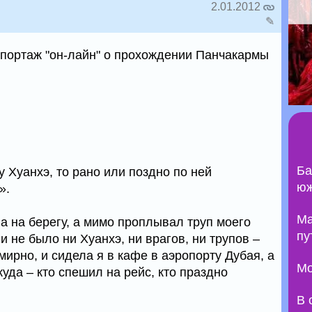
2.01.2012
✎
портаж "он-лайн" о прохождении Панчакармы
Ба
у Хуанхэ, то рано или поздно по ней
юж
».
Ma
ла на берегу, а мимо проплывал труп моего
пу
ии не было ни Хуанхэ, ни врагов, ни трупов –
мирно, и сидела я в кафе в аэропорту Дубая, а
Мо
уда – кто спешил на рейс, кто праздно
В 