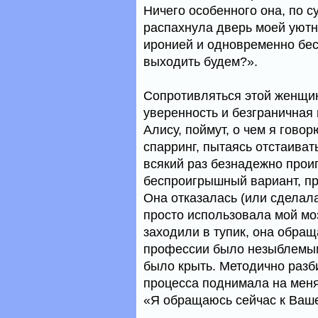
Ничего особенного она, по с
распахнула дверь моей уютно
иронией и одновременно бес
выходить будем?».
Сопротивляться этой женщин
уверенность и безграничная 
Алису, поймут, о чем я говор
спарринг, пытаясь отстаиват
всякий раз безнадежно прои
беспроигрышный вариант, п
Она отказалась (или сделала
просто использовала мой мо
заходили в тупик, она обращ
профессии было незыблемым,
было крыть. Методично разб
процесса поднимала на меня
«Я обращаюсь сейчас к Ваш