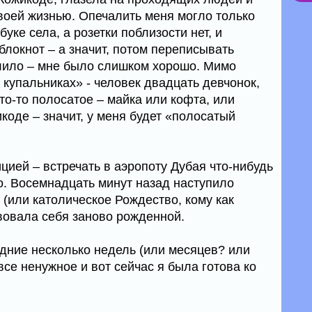
оей жизнью. Опечалить меня могло только
буке села, а розетки поблизости нет, и
блокнот – а значит, потом переписывать
чалило – мне было слишком хорошо. Мимо
купальниках» - человек двадцать девчонок,
то-то полосатое – майка или кофта, или
коде – значит, у меня будет «полосатый
ицией – встречать в аэропоту Дубая что-нибудь
о. Восемнадцать минут назад наступило
(или католическое Рождество, кому как
твовала себя заново рожденной.
едние несколько недель (или месяцев? или
все ненужное и вот сейчас я была готова ко