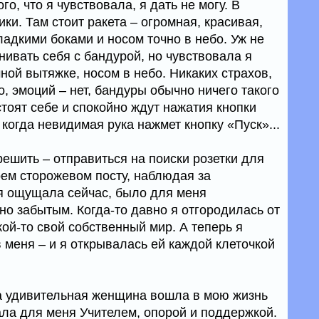
го, что я чувствовала, я дать не могу. В
ки. Там стоит ракета – огромная, красивая,
ладкими боками и носом точно в небо. Уж не
нивать себя с бандурой, но чувствовала я
чной вытяжке, носом в небо. Никаких страхов,
, эмоций – нет, бандуры обычно ничего такого
тоят себе и спокойно ждут нажатия кнопки
а когда невидимая рука нажмет кнопку «Пуск»...
 решить – отправиться на поиски розетки для
оем сторожевом посту, наблюдая за
 я ощущала сейчас, было для меня
о забытым. Когда-то давно я отгородилась от
кой-то свой собственный мир. А теперь я
 меня – и я открывалась ей каждой клеточкой
та удивительная женщина вошла в мою жизнь
ла для меня Учителем, опорой и поддержкой.