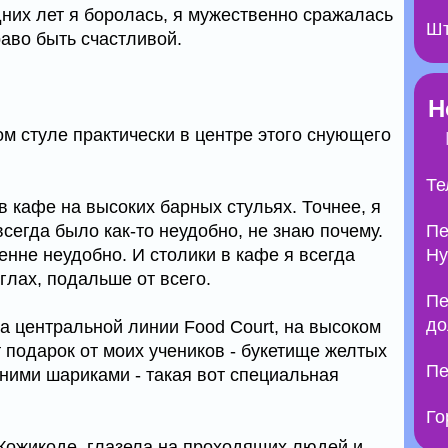
дних лет я боролась, я мужественно сражалась
Шт
раво быть счастливой.
Н
ом стуле практически в центре этого снующего
Те
в кафе на высоких барных стульях. Точнее, я
всегда было как-то неудобно, не знаю почему.
Пе
ренне неудобно. И столики в кафе я всегда
Ну
глах, подальше от всего.
Пе
до
на центральной линии Food Court, на высоком
т подарок от моих учеников - букетище желтых
Пе
ними шариками - такая вот специальная
.
Го
 Кожикоде, глазела на проходящих людей и