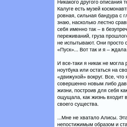
Никакого другого описания то
Калуге есть музей космонавти
ровная, сильная бандура с г
знаю, насколько лестно срав
себя именно так – в безупре
переживаний, груза прошлого
не испытывают. Они просто с
«Пуск»... Вот так и я – ждал
И все-таки я никак не могла
ноутбука или остаться на св
«движухой» вокруг. Все, что
совершенно новым либо давн
жизни, построив для себя ка
ощущала, как жизнь входит в
своего существа.
...Мне не хватало Алисы. Э
непостижимым образом и ста