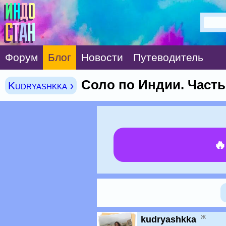
Форум
Блог
Новости
Путеводитель
Соло по Индии. Часть
Kudryashkka ›

ж
kudryashkka