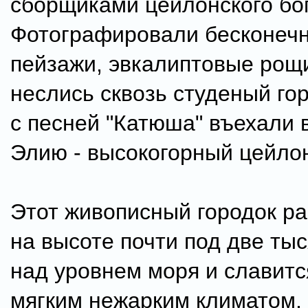
сборщиками цейлонского бог
Фотографировали бесконеч
пейзажи, эвкалиптовые рощ
неслись сквозь студеный го
с песней "Катюша" въехали 
Элию - высокогорный цейлон
Этот живописный городок ра
на высоте почти под две ты
над уровнем моря и славитс
мягким нежарким климатом,