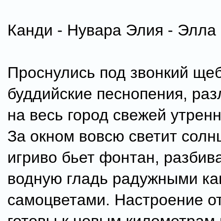
Канди - Нувара Элия - Элла
Проснулись под звонкий щеб
буддийские песнопения, ра
на весь город свежей утрен
За окном вовсю светит солнц
игриво бьет фонтан, разбив
водную гладь радужными ка
самоцветами. Настроение о