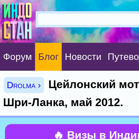
Форум
Блог
Новости
Путево
Цейлонский мот
Drolma ›
Шри-Ланка, май 2012.
🔥 Визы в Инд