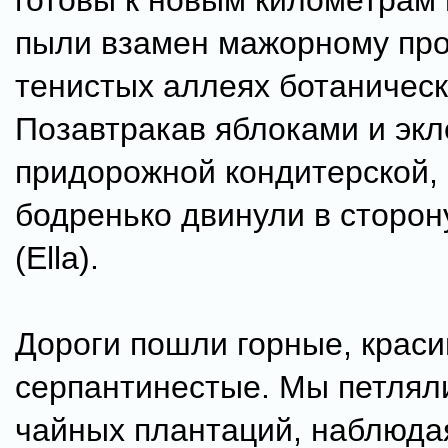
готовы к новым километрам
пыли взамен мажорному пр
тенистых аллеях ботаническ
Позавтракав яблоками и экл
придорожной кондитерской,
бодренько двинули в сторо
(Ella).
Дороги пошли горные, краси
серпантинестые. Мы петлял
чайных плантаций, наблюда