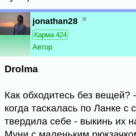
ж
jonathan28
Карма 424
Автор
Drolma
Как обходитесь без вещей? 
когда таскалась по Ланке с 
твердила себе - выкинь их н
Муни с маленьким рюкзачко