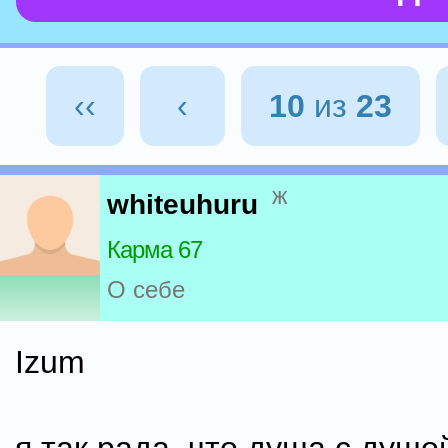
‹‹
‹
10
из
23
ж
whiteuhuru
Карма 67
О себе
Izum