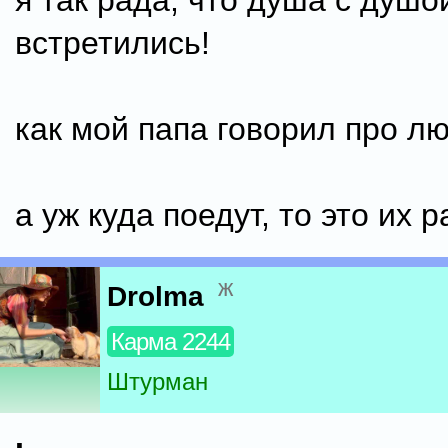
я так рада, что душа с душо
встретились!
как мой папа говорил про л
а уж куда поедут, то это их р
ж
Drolma
Карма 2244
Штурман