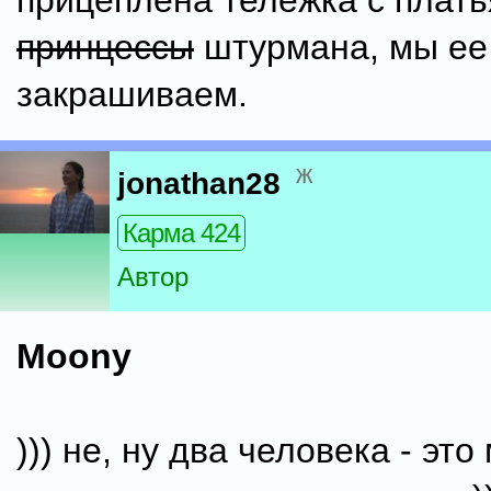
прицеплена тележка с плат
принцессы
штурмана, мы ее
закрашиваем.
ж
jonathan28
Карма 424
Автор
Moony
))) не, ну два человека - эт