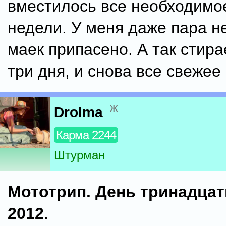
вместилось все необходимое
недели. У меня даже пара 
маек припасено. А так стира
три дня, и снова все свежее 
ж
Drolma
Карма 2244
Штурман
Мототрип. День тринадцат
2012
.