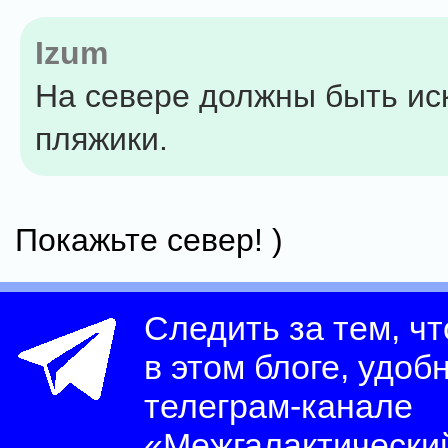
Izum
На севере должны быть и
пляжики.
Покажьте север! )
Следить за тем, ч
в этом блоге, удоб
телеграм-канале
«Межгалактически