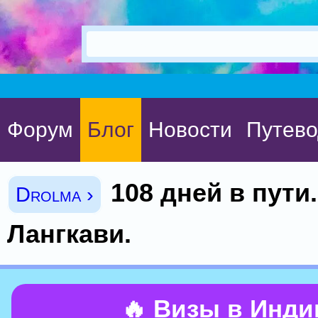
Форум
Блог
Новости
Путево
108 дней в пути
Drolma ›
Лангкави.
🔥 Визы в Инд