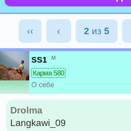
‹‹
‹
2
из
5
м
SS1
Карма 580
О себе
Drolma
Langkawi_09