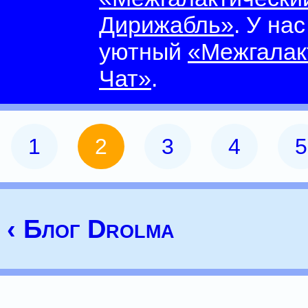
Дирижабль»
. У на
уютный
«Межгалак
Чат»
.
1
2
3
4
5
‹ Блог Drolma