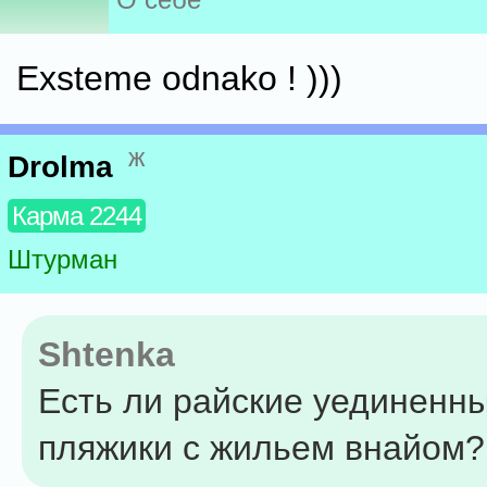
Exsteme odnako ! )))
ж
Drolma
Карма 2244
Штурман
Shtenka
Есть ли райские уединенн
пляжики с жильем внайом?