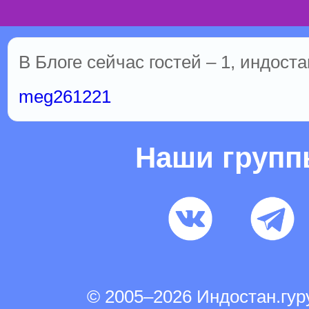
В Блоге сейчас гостей – 1, индоста
meg261221
Наши груп
© 2005–2026 Индостан.гу