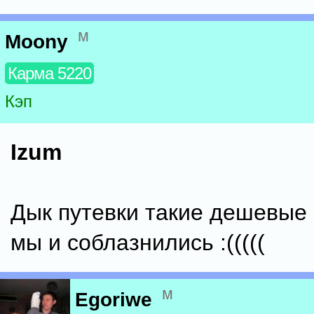
м
Moony
Карма 5220
Кэп
Izum
Дык путевки такие дешевые 
мы и соблазнились :(((((
м
Egoriwe