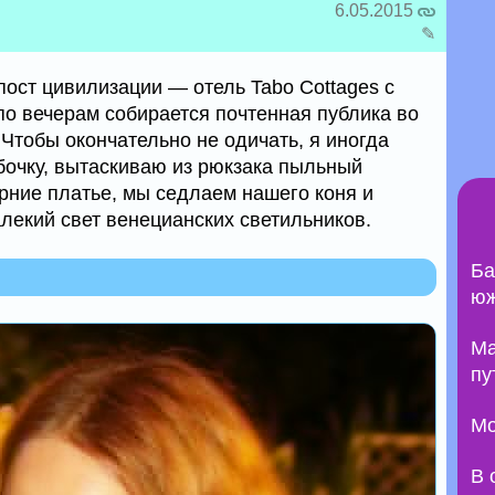
6.05.2015
✎
пост цивилизации — отель Tabo Cottages с
по вечерам собирается почтенная публика во
 Чтобы окончательно не одичать, я иногда
бочку, вытаскиваю из рюкзака пыльный
ерние платье, мы седлаем нашего коня и
лекий свет венецианских светильников.
Ба
юж
Ma
пу
Мо
В 