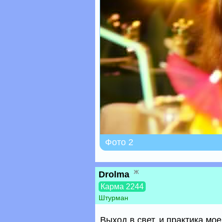
Фото 2
ж
Drolma
Карма 2244
Штурман
Выход в свет, и практика м