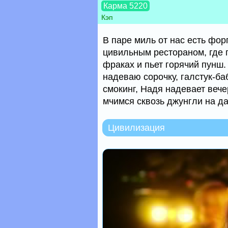
Карма 5220
Кэп
В паре миль от нас есть фор
цивильным рестораном, где 
фраках и пьет горячий пунш.
надеваю сорочку, галстук-ба
смокинг, Надя надевает веч
мчимся сквозь джунгли на да
Цивилизация