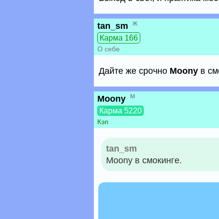
ж
tan_sm
Карма 166
О себе
Дайте же срочно
Moony
в см
м
Moony
Карма 5220
Кэп
tan_sm
Moony в смокинге.