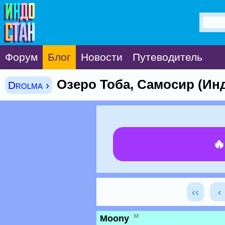
Форум
Блог
Новости
Путеводитель
Озеро Тоба, Самосир (Ин
Drolma ›

‹‹
‹
м
Moony