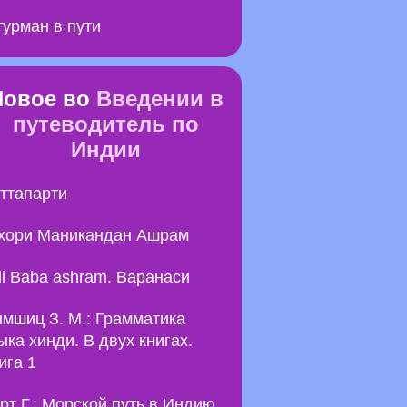
урман в пути
Новое во
Введении в
путеводитель по
Индии
ттапарти
хори Маникандан Ашрам
li Baba ashram. Варанаси
мшиц З. М.: Грамматика
ыка хинди. В двух книгах.
ига 1
рт Г.: Морской путь в Индию