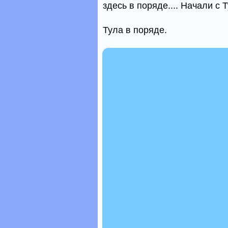
здесь в поряде.... Начали с 
Тула в поряде.