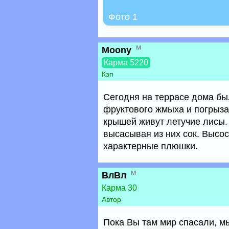
Фото 1
м
Moony
Карма 5220
Кэп
Сегодня на террасе дома б
фруктового жмыха и погрызан
крышей живут летучие лисы.
высасывая из них сок. Высо
характерные плюшки.
м
ВлВл
Карма 30
Автор
Пока Вы там мир спасали, м