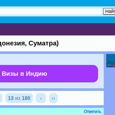
донезия, Суматра)
 Визы в Индию
13
из
180
›
››
Ответить