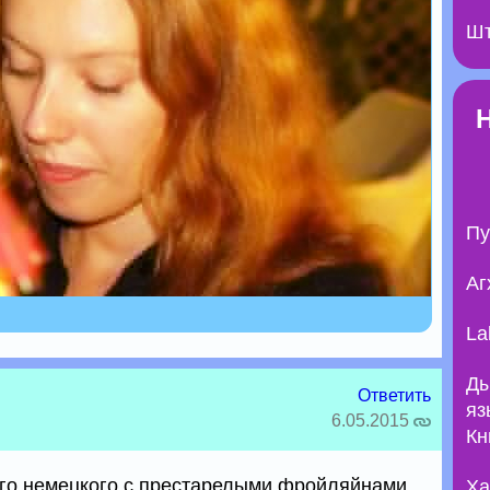
Шт
Пу
Аг
La
Ды
Ответить
яз
6.05.2015
Кн
оего немецкого с престарелыми фройляйнами.
Ха