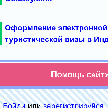
Оформление электронной
туристической визы в Ин
Помощь сайт
Войди
или
зарeгиcтpируйся
,