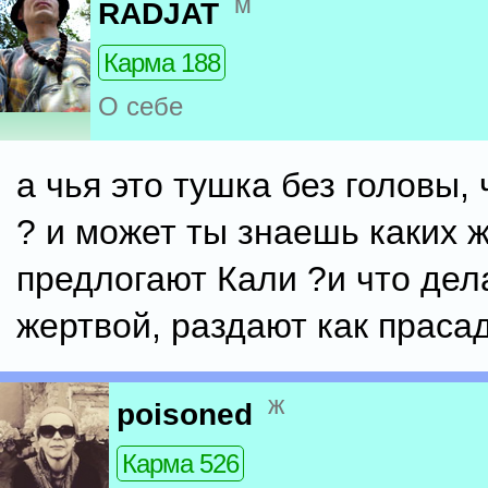
м
RADJAT
Карма 188
О себе
а чья это тушка без головы,
? и может ты знаешь каких 
предлогают Кали ?и что дел
жертвой, раздают как прасад
ж
poisoned
Карма 526