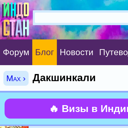
Форум
Блог
Новости
Путево
Дакшинкали
Max ›
🔥 Визы в Инд