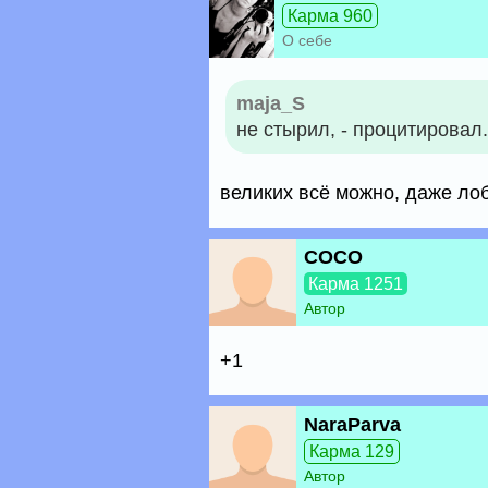
Карма 960
О себе
maja_S
не стырил, - процитировал.
великих всё можно, даже лоб
COCO
Карма 1251
Автор
+1
NaraParva
Карма 129
Автор