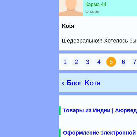
Карма 44
О себе
Kotя
Шедеврально!!! Хотелось бы 
1
2
3
4
5
6
7
‹ Блог Kotя
Товары из Индии | Аюрвед
Оформление электронной 