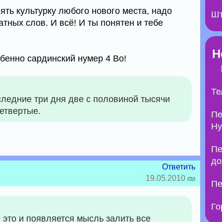
ять культурку любого нового места, надо
Шт
атных слов. И всё! И ты понятен и тебе
Н
обенно сардинский нумер 4 Во!
Те
следние три дня две с половиной тысячи
етвертые.
Пе
Ну
Пе
до
Ответить
19.05.2010
Пе
Го
е это и появляется мысль залить все