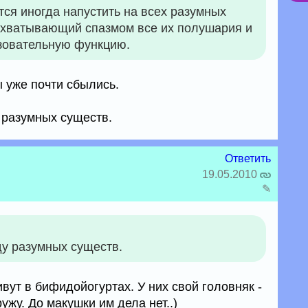
ся иногда напустить на всех разумных
схватывающий спазмом все их полушария и
зовательную функцию.
 уже почти сбылись.
 разумных существ.
Ответить
19.05.2010
✎
ду разумных существ.
вут в бифидойогуртах. У них свой головняк -
жу. До макушки им дела нет..)