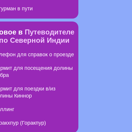
урман в пути
овое в
Путеводителе
по Северной Индии
лефон для справок о проезде
рмит для посещения долины
бра
рмит для поездки в/из
лины Киннор
ллинг
ракхпур (Горакпур)