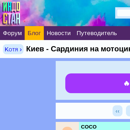
Форум
Блог
Новости
Путеводитель
Киев - Сардиния на мотоци
Kotя ›

‹‹
COCO