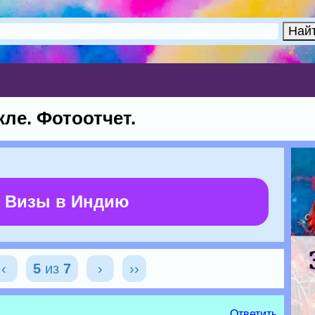
кле. Фотоотчет.
 Визы в Индию
‹
5
из
7
›
››
Ответить