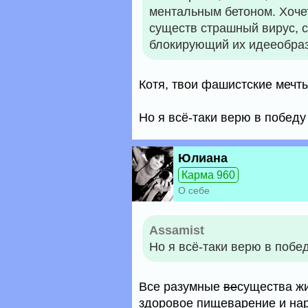
ментальным бетоном. Хочет
существ страшный вирус, 
блокирующий их идееобра
Котя, твои фашистские мечты
Но я всё-таки верю в победу
Юлиана
Карма 960
О себе
Assamist
Но я всё-таки верю в побе
Все разумные
ве
существа жи
здоровое пищеварение и нару