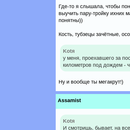
Где-то я слышала, чтобы пон
выучить пару-тройку ихних м
понятны))
Кость, тубзецы зачётные, ос
Kotя
у меня, проехавшего за по
километров под дождем - ч
Ну и вообще ты мегакрут!)
Assamist
Kotя
И смотришь, бывает, на вс