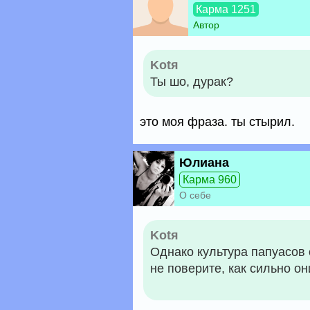
Карма 1251
Автор
Kotя
Ты шо, дурак?
это моя фраза. ты стырил.
Юлиана
Карма 960
О себе
Kotя
Однако культура папуасов 
не поверите, как сильно о