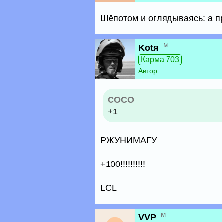
Шёпотом и оглядываясь: а п
м
Kotя
Карма 703
Автор
COCO
+1
РЖУНИМАГУ
+100!!!!!!!!!!
LOL
м
VVP