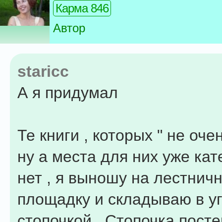
Карма 846
Автор
staricc
А я придумал
Те книги , которых " не очен
ну а места для них уже кат
нет , я выношу на лестнич
площадку и складываю в у
стопочкой . Стопочка пост