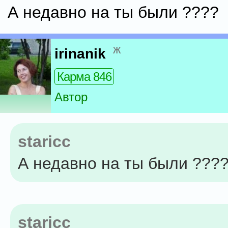
А недавно на ты были ????
ж
irinanik
Карма 846
Автор
staricc
А недавно на ты были ???
staricc