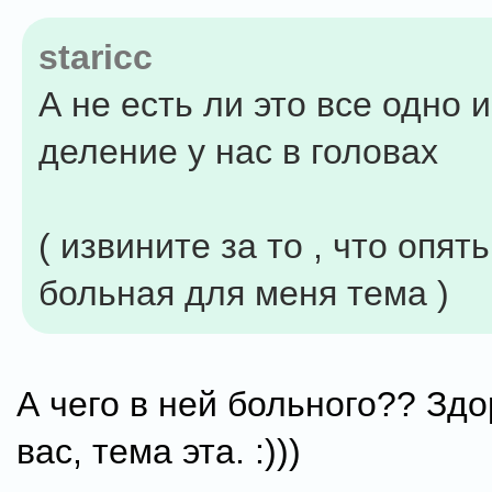
staricc
А не есть ли это все одно и
деление у нас в головах
( извините за то , что опят
больная для меня тема )
А чего в ней больного?? Здо
вас, тема эта. :)))