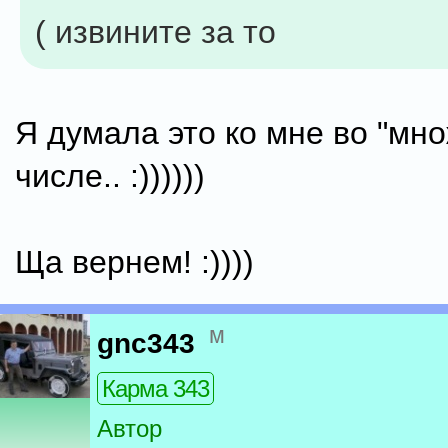
( извините за то
Я думала это ко мне во "мн
числе.. :))))))
Ща вернем! :))))
м
gnc343
Карма 343
Автор