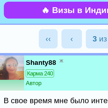
🔥 Визы в Инд
‹‹
‹
3
и
ж
Shanty88
Карма 240
Автор
В свое время мне было инт