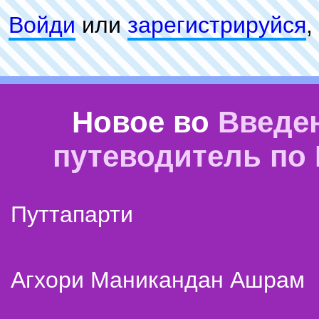
Войди
или
зарeгиcтpируйся
,
Новое во
Введе
путеводитель по
Путтапарти
Агхори Маникандан Ашрам