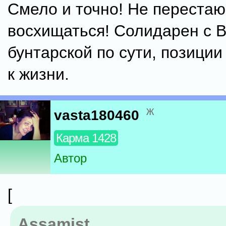
Смело и точно! Не перестаю
восхищаться! Солидарен с В
бунтарской по сути, позици
к жизни.
ж
vasta180460
Карма 1428
Автор
[
Assamist