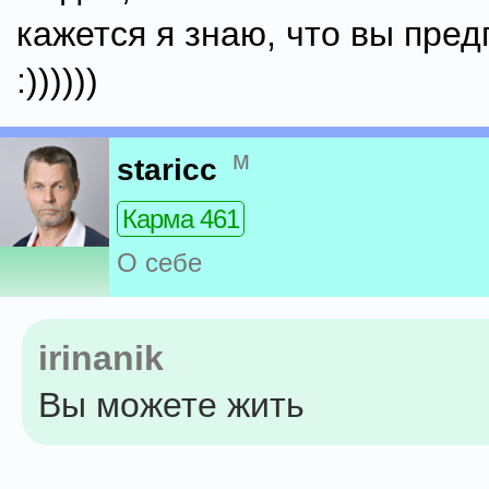
кажется я знаю, что вы пред
:))))))
м
staricc
Карма 461
О себе
irinanik
Вы можете жить