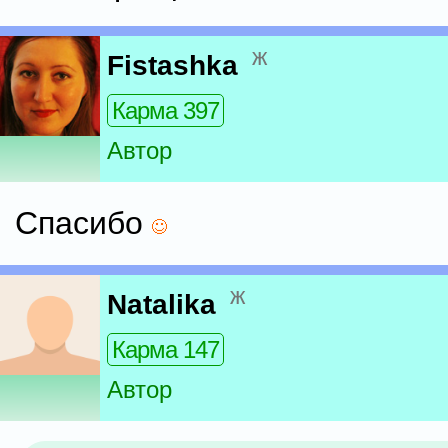
ж
Fistashka
Карма 397
Автор
Спасибо
ж
Natalika
Карма 147
Автор