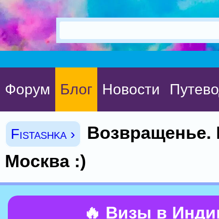
Форум
Блог
Новости
Путево
Возвращенье. 
Fistashka ›
Москва :)
🔥 Визы в Инд