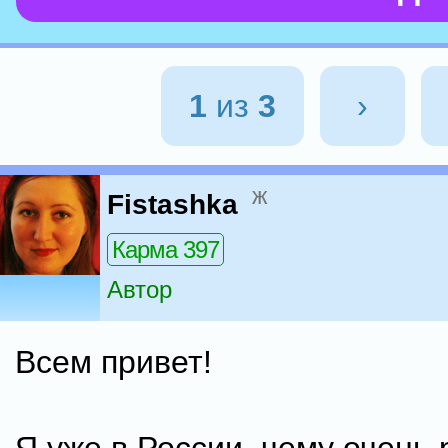
1
из
3
›
ж
Fistashka
Карма 397
Автор
Всем привет!