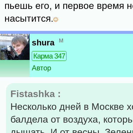
пьешь его, и первое время 
насытится.
м
shura
Карма 347
Автор
Fistashka :
Несколько дней в Москве х
балдела от воздуха, кото
дышать. И от весны. Зелен