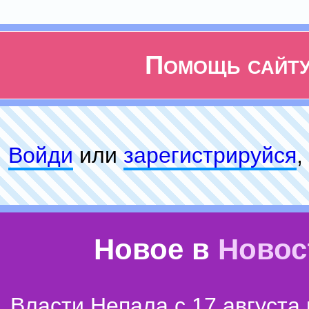
Помощь сайт
Войди
или
зарeгиcтpируйся
,
Новое в
Новос
Власти Непала с 17 августа