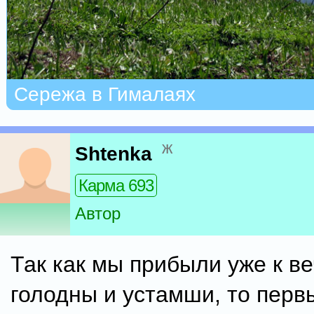
Сережа в Гималаях
ж
Shtenka
Карма 693
Автор
Так как мы прибыли уже к в
голодны и устамши, то перв