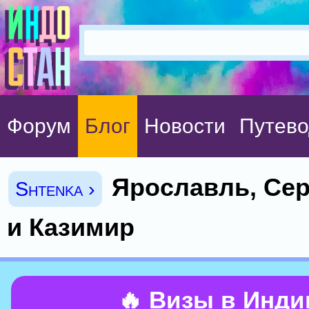
Форум
Блог
Новости
Путево
Ярославль, Се
Shtenka ›
и Казимир
🔥 Визы в Инд