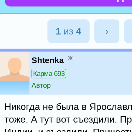
1
из
4
›
ж
Shtenka
Карма 693
Автор
Никогда не была в Ярослав
тоже. А тут вот съездили. П