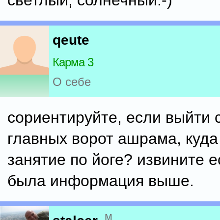
светлый, солнечный:-)
qeute
Карма 3
О себе
сориентируйте, если выйти 
главных ворот ашрама, куда
занятие по йоге? извините е
была информация выше.
м