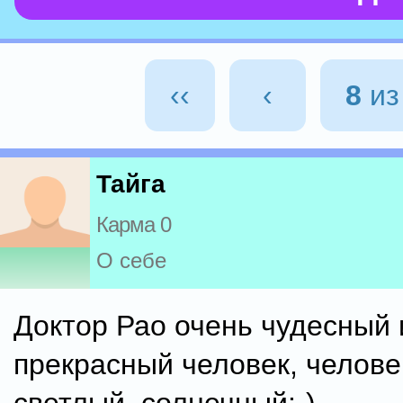
‹‹
‹
8
и
Тайга
Карма 0
О себе
Доктор Рао очень чудесный 
прекрасный человек, человек