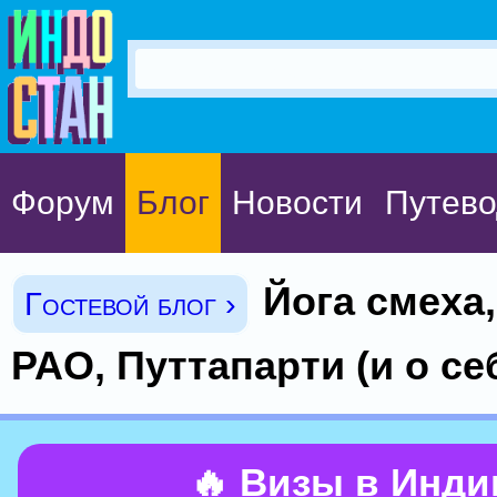
Форум
Блог
Новости
Путево
Йога смеха
Гостевой блог ›
РАО, Путтапарти (и о се
🔥 Визы в Инд