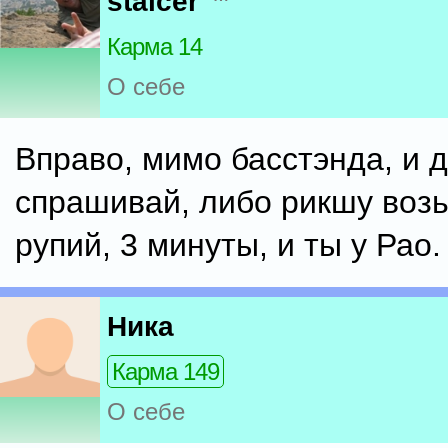
stalcer
Карма 14
О себе
Вправо, мимо басстэнда, и 
спрашивай, либо рикшу возь
рупий, 3 минуты, и ты у Рао.
Ника
Карма 149
О себе