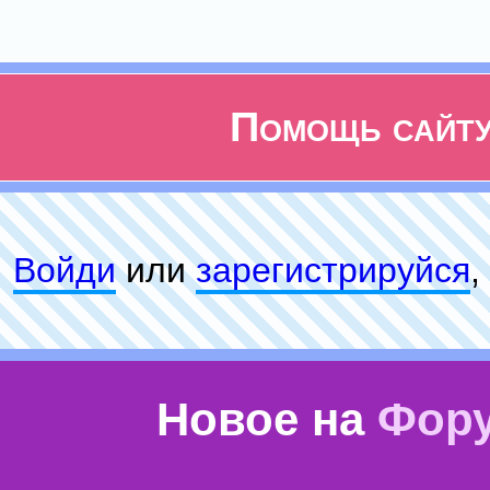
Помощь сайт
Войди
или
зарeгиcтpируйся
,
Новое на
Фор