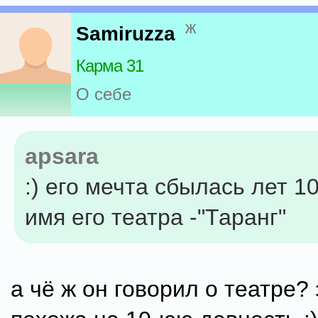
ж
Samiruzza
Карма 31
О себе
apsara
:) его мечта сбылась лет 10
имя его театра -"Таранг"
а чё ж он говорил о театре?