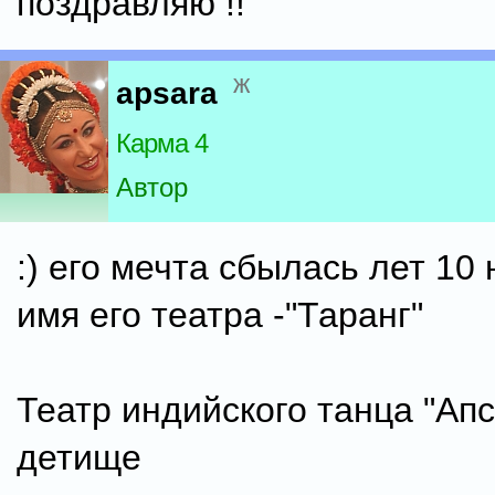
поздравляю !!
ж
apsara
Карма 4
Автор
:) его мечта сбылась лет 10 н
имя его театра -"Таранг"
Театр индийского танца "Апс
детище