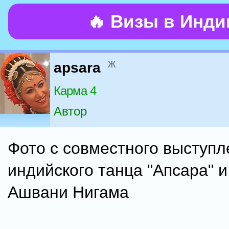
🔥 Визы в Инд
ж
apsara
Карма 4
Автор
Фото с совместного выступл
индийского танца "Апсара" и
Ашвани Нигама