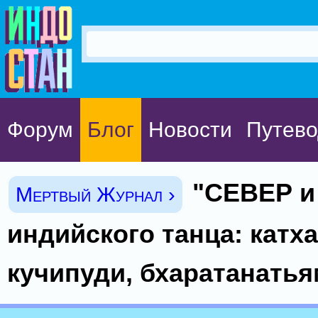
Форум
Блог
Новости
Путево
"СЕВЕР и
Мертвый Журнал ›
индийского танца: катха
кучипуди, бхаратанать