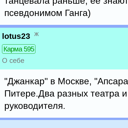
танцевала раньше; ее знают
псевдонимом Ганга)
ж
lotus23
Карма 595
О себе
"Джанкар" в Москве, "Апсара"
Питере.Два разных театра и
руководителя.