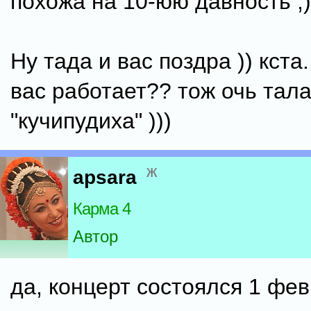
похожа на 10-юю давность ;)
Ну тада и вас поздра )) кста.
вас работает?? тож очь тал
"кучипудиха" )))
ж
apsara
Карма 4
Автор
да, концерт состоялся 1 фе