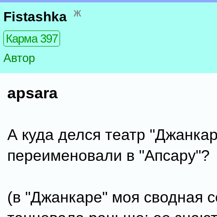
ж
Fistashka
Карма 397
Автор
apsara
А куда делся театр "Джанкар
переименовали в "Апсару"?
(в "Джанкаре" моя сводная 