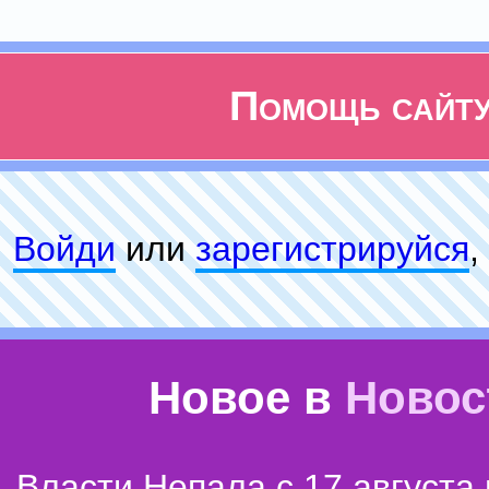
Помощь сайт
Войди
или
зарeгиcтpируйся
,
Новое в
Новос
Власти Непала с 17 августа