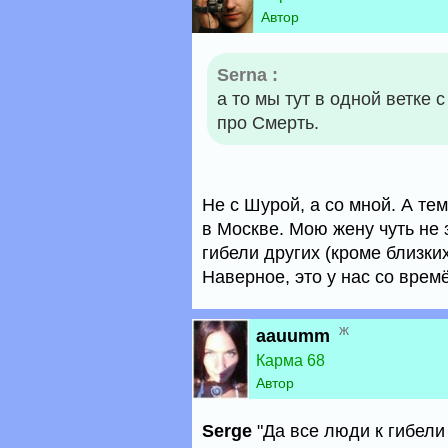
Автор
Serna :
а то мы тут в одной ветке
про Смерть.
Не с Шурой, а со мной. А те
в Москве. Мою жену чуть не 
гибели других (кроме близки
Наверное, это у нас со врем
ж
aauumm
Карма 68
Автор
Serge
"Да все люди к гибели