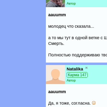
Автор
aauumm
молодец что сказала...
а то мы тут в одной ветке с
Смерть.
Полностью поддерживаю тво
ж
Natalika
Карма 147
Автор
aauumm
Да, я тоже, согласна.