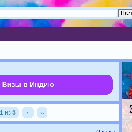
 Визы в Индию
1
из
3
›
››
Ответить