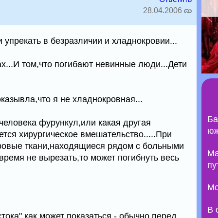
28.04.2006
упрекать в безразличии и хладнокровии...
х...И том,что погибают невинные люди...Дети
казывла,что я не хладнокровная...
Ба
е человека фурункул,или какая другая
юж
ется хирургическое вмешательство.....При
оровые ткани,находящиеся рядом с больными
Ma
время не вырезать,то может погибнуть весь
пу
Мо
В 
стока",как может показаться - обычно перед