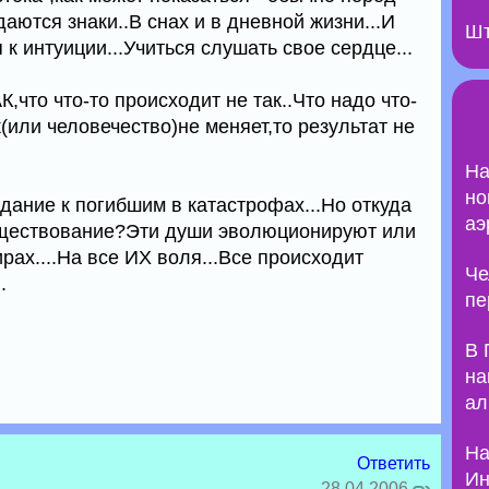
аются знаки..В снах и в дневной жизни...И
Шт
к интуиции...Учиться слушать свое сердце...
,что что-то происходит не так..Что надо что-
к(или человечество)не меняет,то результат не
На
но
дание к погибшим в катастрофах...Но откуда
аэ
уществование?Эти души эволюционируют или
ах....На все ИХ воля...Все происходит
Че
.
пе
В 
на
ал
На
Ответить
Ин
28.04.2006