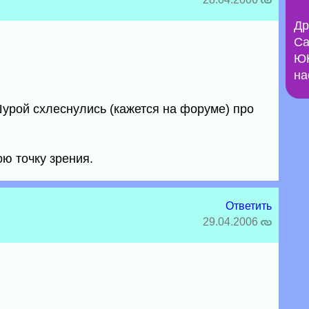
Др
Са
ЮН
на
 Шурой схлеснулись (кажется на форуме) про
ю точку зрения.
Ответить
29.04.2006