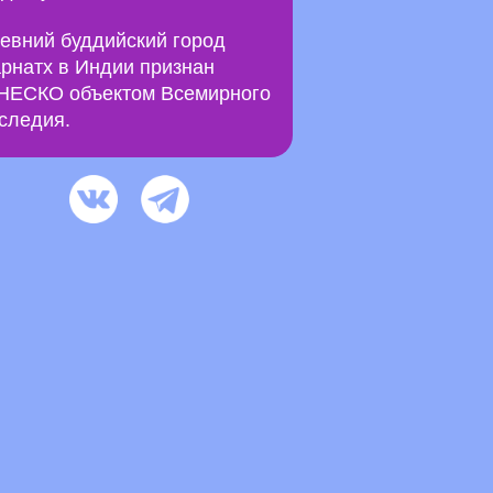
евний буддийский город
рнатх в Индии признан
ЕСКО объектом Всемирного
следия.