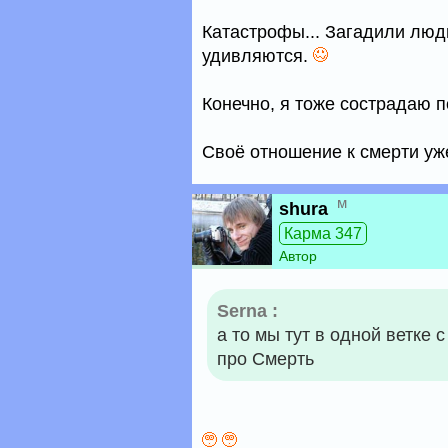
Катастрофы... Загадили люд
удивляются.
Конечно, я тоже сострадаю 
Своё отношение к смерти уже
м
shura
Карма 347
Автор
Serna :
а то мы тут в одной ветке
про Смерть