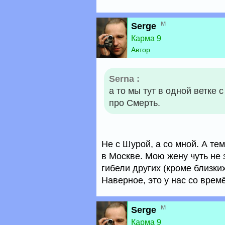
м
Serge
Карма 9
Автор
Serna :
а то мы тут в одной ветке
про Смерть.
Не с Шурой, а со мной. А те
в Москве. Мою жену чуть не 
гибели других (кроме близки
Наверное, это у нас со врем
м
Serge
Карма 9