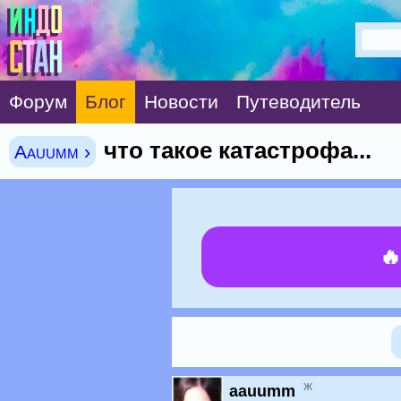
Форум
Блог
Новости
Путеводитель
что такое катастрофа...
Aauumm ›

ж
aauumm