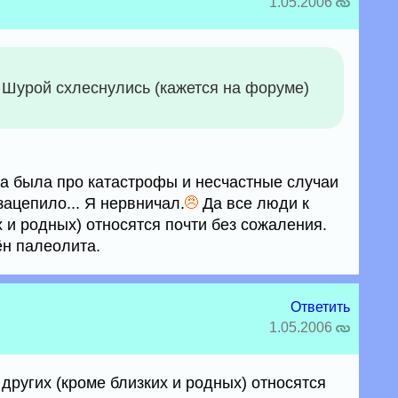
1.05.2006
 с Шурой схлеснулись (кажется на форуме)
ма была про катастрофы и несчастные случаи
зацепило... Я нервничал.
Да все люди к
х и родных) относятся почти без сожаления.
ён палеолита.
Ответить
1.05.2006
 других (кроме близких и родных) относятся