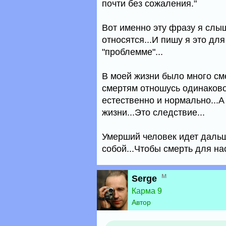
почти без сожаления."
Вот именно эту фразу я слыш
относятся...И пишу я это дл
"проблемме"...
В моей жизни было много сме
смертям отношусь одинаково
естественно и нормально...А 
жизни...Это следствие...
Умерший человек идет дальш
собой...Чтобы смерть для на
м
Serge
Карма 9
Автор