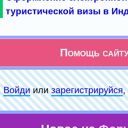
туристической визы в Ин
Помощь сайт
Войди
или
зарeгиcтpируйся
,