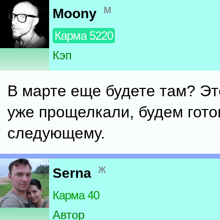
м
Moony
Карма 5220
Кэп
В марте еще будете там? Эт
уже прощелкали, будем гото
следующему.
ж
Serna
Карма 40
Автор