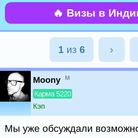
🔥 Визы в Инд
1
из
6
›
м
Moony
Карма 5220
Кэп
Мы уже обсуждали возможн