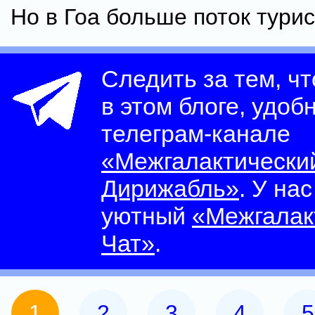
Но в Гоа больше поток турис
Следить за тем, ч
в этом блоге, удоб
телеграм-канале
«Межгалактически
Дирижабль»
. У на
уютный
«Межгалак
Чат»
.
1
2
3
4
5